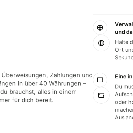
Verwal
und da
Halte 
Ort und
Sekund
i Überweisungen, Zahlungen und
Eine i
ängen in über 40 Währungen –
Du mus
 du brauchst, alles in einem
Aufsch
mer für dich bereit.
oder h
machen
Ausland