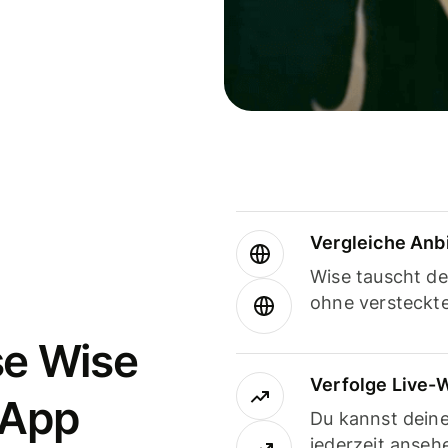
Vergleiche Anb
Wise tauscht d
ohne versteckt
se Wise
Verfolge Live-
-App
Du kannst dein
jederzeit anseh