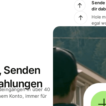
Sende 
dir da
Hole m
egal w
, Senden
ahlungen
deingängen in über 40
inem Konto, immer für