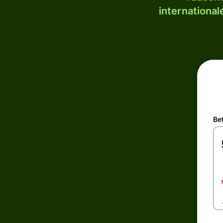
internationa
Be