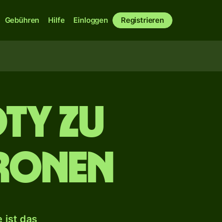
Gebühren
Hilfe
Einloggen
Registrieren
oty zu
ronen
 ist das