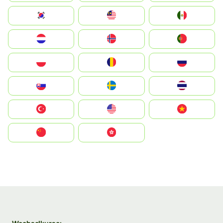
South Korea
Malay
Mexico
Nederland
Norge
Portugal
Polska
România
Россия
Slovensko
Ruoŧŧa
ไทย
Türkiye
United States
Vietnam
中国
中國香港特別行政區