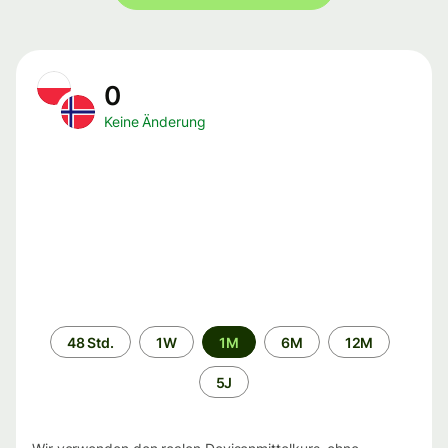
0
Keine Änderung
Zeitraum
48 Std.
1W
1M
6M
12M
5J