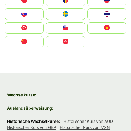
Polska
România
Россия
Slovensko
Ruoŧŧa
ไทย
Türkiye
United States
Vietnam
中国
中國香港特別行政區
Wechselkurse:
Auslandsüberweisung:
Historische Wechselkurse:
Historischer Kurs von AUD
Historischer Kurs von GBP
Historischer Kurs von MXN