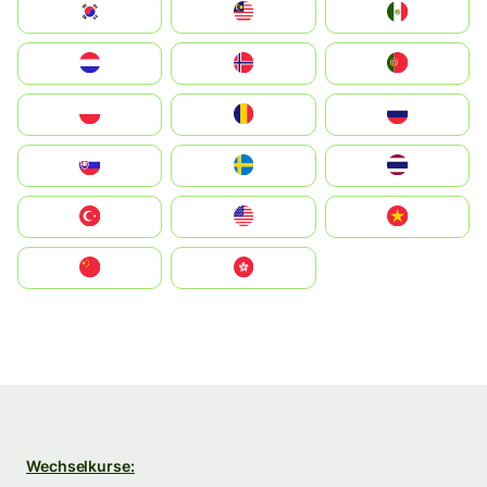
South Korea
Malay
Mexico
Nederland
Norge
Portugal
Polska
România
Россия
Slovensko
Ruoŧŧa
ไทย
Türkiye
United States
Vietnam
中国
中國香港特別行政區
Wechselkurse: