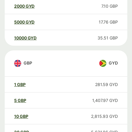
2000
GYD
7.10
GBP
5000
GYD
17.76
GBP
10000
GYD
35.51
GBP
GBP
GYD
1
GBP
281.59
GYD
5
GBP
1,407.97
GYD
10
GBP
2,815.93
GYD