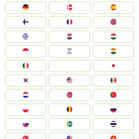
Deutschland
Denmark
España
Suomi
France
United Kingdom
Greece
Hrvatska
Magyarország
Indonesia
Israel
India
Italia
JA
Japan
South Korea
Malay
Mexico
Nederland
Norge
Portugal
Polska
România
Россия
Slovensko
Ruoŧŧa
ไทย
Türkiye
United States
Vietnam