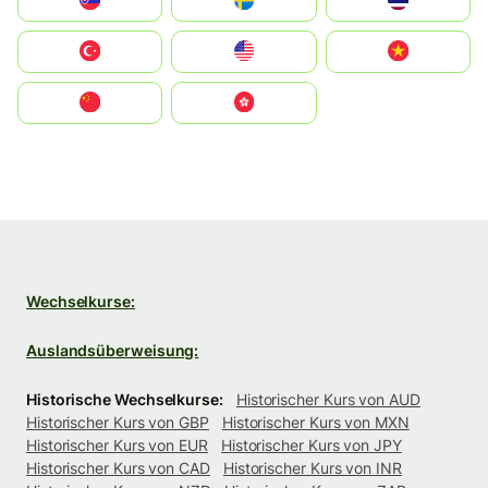
Slovensko
Ruoŧŧa
ไทย
Türkiye
United States
Vietnam
中国
中國香港特別行政區
Wechselkurse:
Auslandsüberweisung:
Historische Wechselkurse:
Historischer Kurs von AUD
Historischer Kurs von GBP
Historischer Kurs von MXN
Historischer Kurs von EUR
Historischer Kurs von JPY
Historischer Kurs von CAD
Historischer Kurs von INR