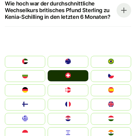
Wie hoch war der durchschnittliche
Wechselkurs britisches Pfund Sterling zu
Kenia-Schilling in den letzten 6 Monaten?
الإمارات العربية المتحدة
Australia
Brazil
Switzerland
България
Czechia
Deutschland
Denmark
España
Suomi
France
United Kingdom
Greece
Hrvatska
Magyarország
Indonesia
Israel
India