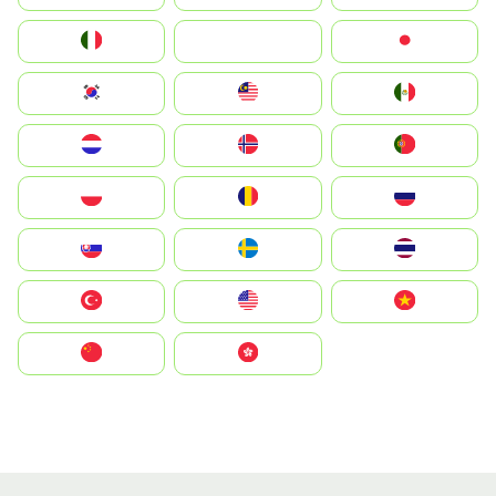
Italia
JA
Japan
South Korea
Malay
Mexico
Nederland
Norge
Portugal
Polska
România
Россия
Slovensko
Ruoŧŧa
ไทย
Türkiye
United States
Vietnam
中国
中國香港特別行政區