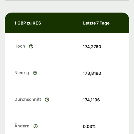
1 GBP zu KES
Letzte 7 Tage
Hoch
174,2760
Niedrig
173,8190
Durchschnitt
174,1196
Ändern
0.03
%