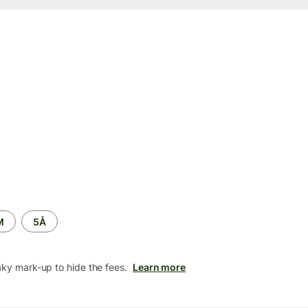
M
5Å
aky mark-up to hide the fees.
Learn more