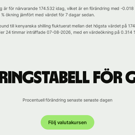
lling är för närvarande 174.532 idag, vilket är en förändring med -0.0
.187 % ökning jämfört med värdet för 7 dagar sedan.
 pund till kenyanska shilling fluktuerat mellan det högsta värdet på 
der 24 timmar inträffade 07-08-2026, med en värdeökning på 0.314 
ingstabell för GB
Procentuell förändring senaste senaste dagen
Följ valutakursen