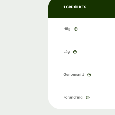
1 GBP till KES
Hög
Låg
Genomsnitt
Förändring