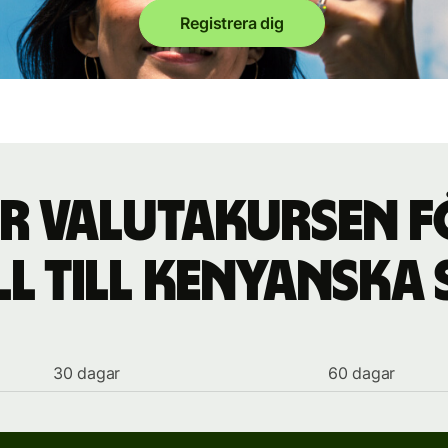
Registrera dig
r valutakursen f
ll till kenyanska 
30 dagar
60 dagar