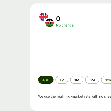
0
No change
Time
48H
1V
1M
6M
12
period
We use the real, mid-market rate with no sne