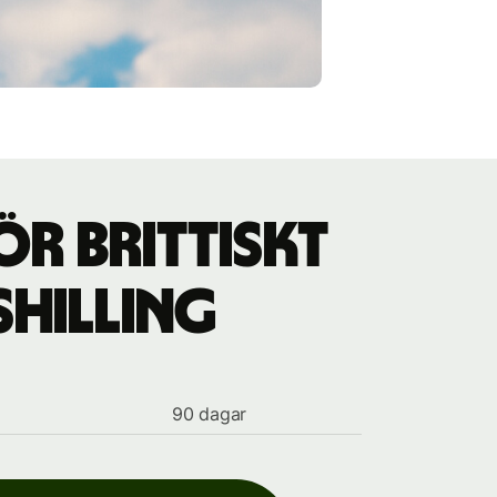
ör brittiskt
shilling
90 dagar