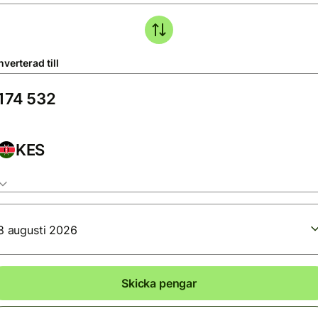
verterad till
KES
8 augusti 2026
Skicka pengar