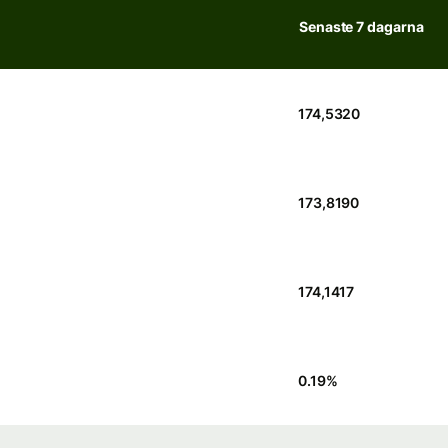
Senaste 7 dagarna
174,5320
173,8190
174,1417
0.19
%