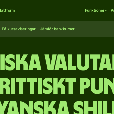
lattform
Funktioner
P
Få kursaviseringar
Jämför bankkurser
iska valut
rittiskt pun
yanska shil