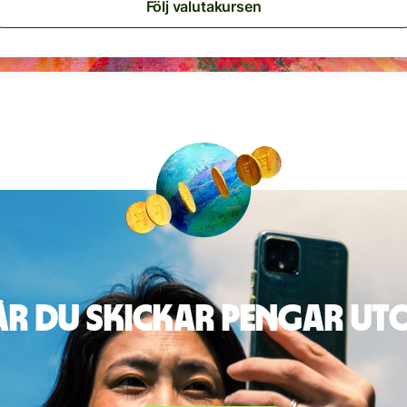
Följ valutakursen
är du skickar pengar u