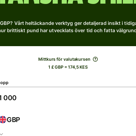
 GBP? Vårt heltäckande verktyg ger detaljerad insikt i tidig
hur brittiskt pund har utvecklats över tid och fatta välgrund
Mittkurs för valutakursen
1 £ GBP = 174,5 KES
lopp
GBP