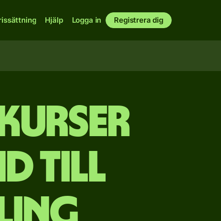
rissättning
Hjälp
Logga in
Registrera dig
akurser
d till
ling