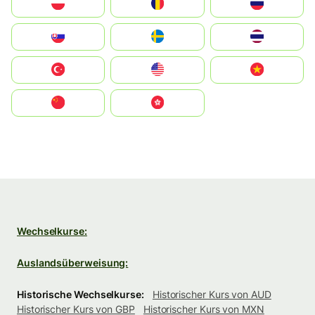
Polska
România
Россия
Slovensko
Ruoŧŧa
ไทย
Türkiye
United States
Vietnam
中国
中國香港特別行政區
Wechselkurse:
Auslandsüberweisung:
Historische Wechselkurse:
Historischer Kurs von AUD
Historischer Kurs von GBP
Historischer Kurs von MXN