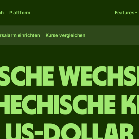
ch
Plattform
Features
rsalarm einrichten
Kurse vergleichen
ische Wechs
hechische 
US-Dollar