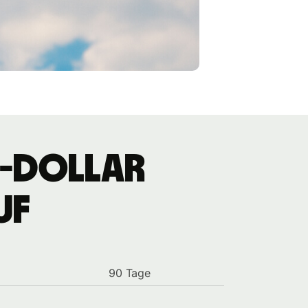
S-Dollar
uf
90 Tage