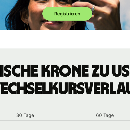
Registrieren
ische Krone zu U
echselkursverla
30 Tage
60 Tage