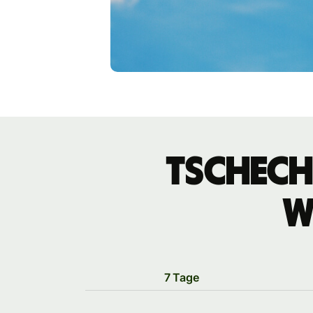
tschech
W
7 Tage