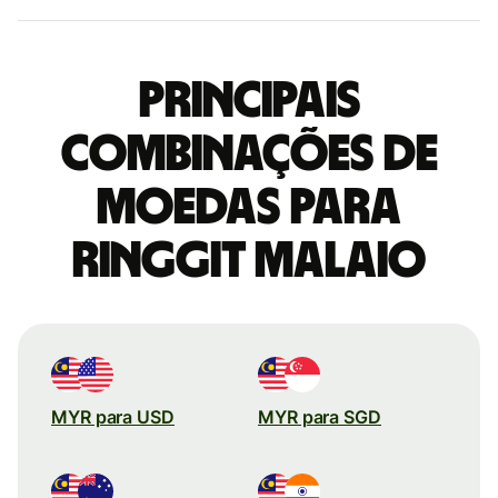
Principais
combinações de
moedas para
Ringgit malaio
MYR para USD
MYR para SGD