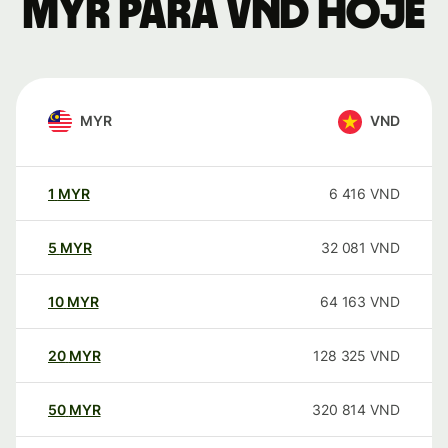
MYR para VND hoje
MYR
VND
1
MYR
6 416
VND
5
MYR
32 081
VND
10
MYR
64 163
VND
20
MYR
128 325
VND
50
MYR
320 814
VND