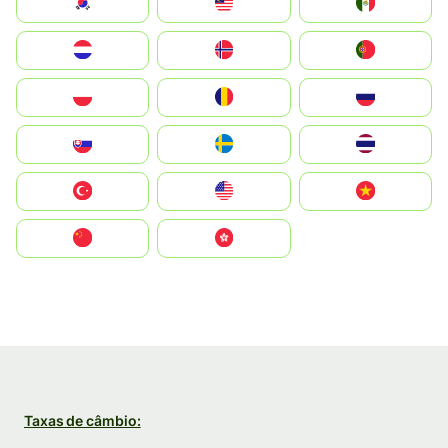
South Korea
Malay
Mexico
Nederland
Norge
Portugal
Polska
România
Россия
Slovensko
Ruoŧŧa
ไทย
Türkiye
United States
Vietnam
中国
中國香港特別行政區
Taxas de câmbio: