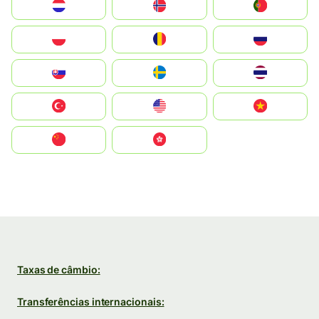
Nederland
Norge
Portugal
Polska
România
Россия
Slovensko
Ruoŧŧa
ไทย
Türkiye
United States
Vietnam
中国
中國香港特別行政區
Taxas de câmbio:
Transferências internacionais: