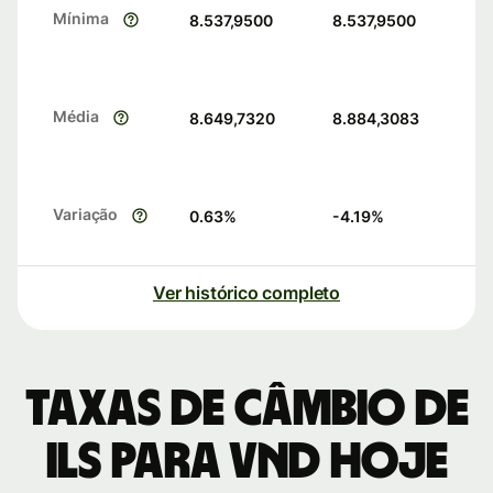
Mínima
8.537,9500
8.537,9500
Média
8.649,7320
8.884,3083
Variação
0.63
%
-4.19
%
Ver histórico completo
Taxas de câmbio de
ILS para VND hoje