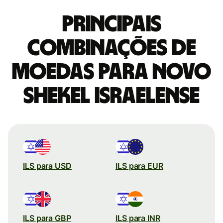
Principais
combinações de
moedas para Novo
shekel israelense
ILS para USD
ILS para EUR
ILS para GBP
ILS para INR