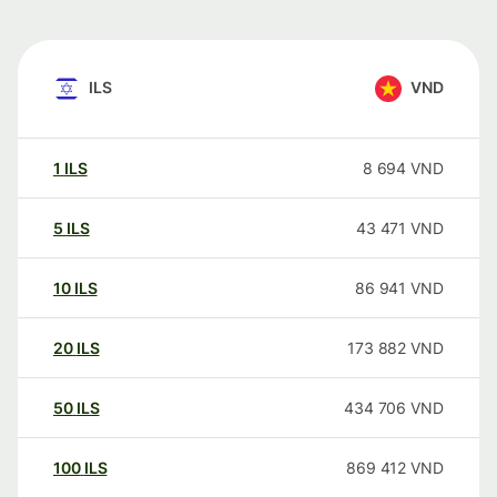
ILS
VND
1
ILS
8 694
VND
5
ILS
43 471
VND
10
ILS
86 941
VND
20
ILS
173 882
VND
50
ILS
434 706
VND
100
ILS
869 412
VND