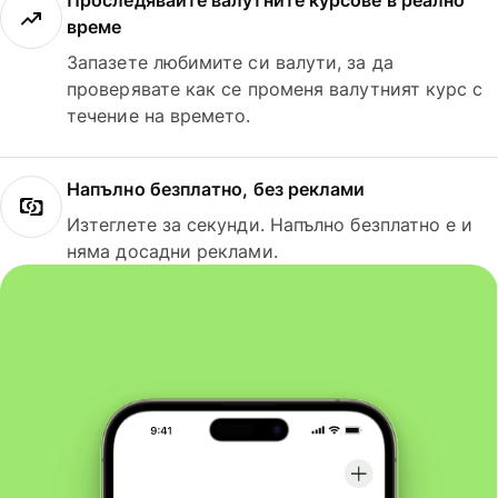
Проследявайте валутните курсове в реално
време
Запазете любимите си валути, за да
проверявате как се променя валутният курс с
течение на времето.
Напълно безплатно, без реклами
Изтеглете за секунди. Напълно безплатно е и
няма досадни реклами.