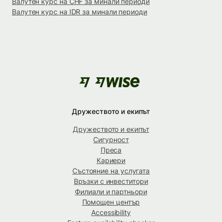
Валутен курс на CHF за минали периоди
Валутен курс на IDR за минали периоди
Дружеството и екипът
Дружеството и екипът
Сигурност
Преса
Кариери
Състояние на услугата
Връзки с инвеститори
Филиали и партньори
Помощен център
Accessibility