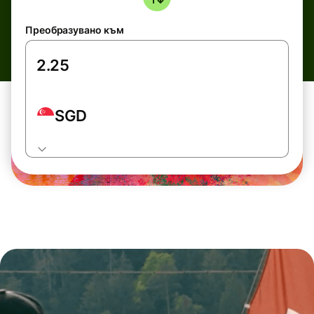
Преобразувано към
SGD