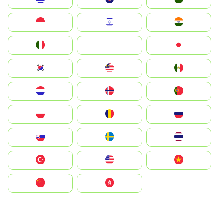
Indonesia
Israel
India
Italia
JA
Japan
South Korea
Malay
Mexico
Nederland
Norge
Portugal
Polska
România
Россия
Slovensko
Ruoŧŧa
ไทย
Türkiye
United States
Vietnam
中国
中國香港特別行政區