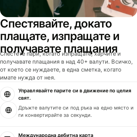
Спестявайте, докато
плащате, изпращате и
получавате плащания
Спестете пари, когато изпращате, харчите и
получавате плащания в над 40+ валути. Всичко,
от което се нуждаете, в една сметка, когато
имате нужда от нея.
Управлявайте парите си в движение по целия
свят.
Дръжте валутите си под ръка на едно място и
ги конвертирайте за секунди.
Международна дебитна карта