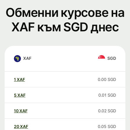
Обменни курсове на
XAF към SGD днес
XAF
SGD
1
XAF
0.00
SGD
5
XAF
0.01
SGD
10
XAF
0.02
SGD
20
XAF
0.05
SGD