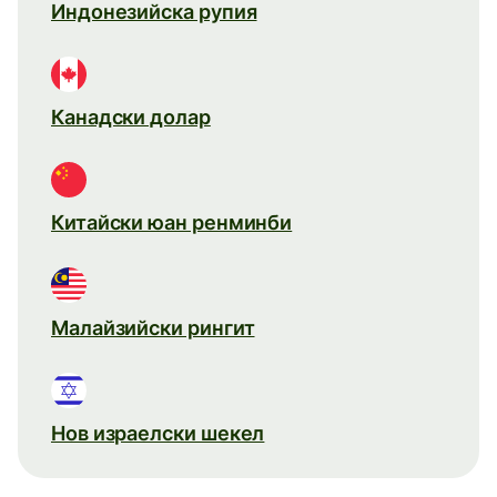
Индонезийска рупия
Канадски долар
Китайски юан ренминби
Малайзийски рингит
Нов израелски шекел