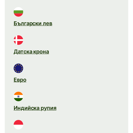
Български лев
Датска крона
Евро
Индийска рупия