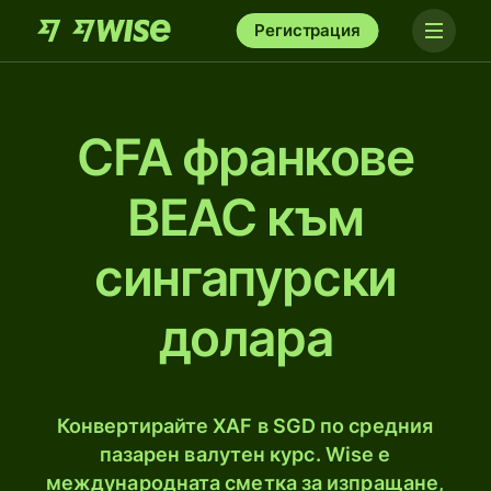
Регистрация
CFA франкове
BEAC към
сингапурски
долара
Конвертирайте XAF в SGD по средния
пазарен валутен курс. Wise е
международната сметка за изпращане,