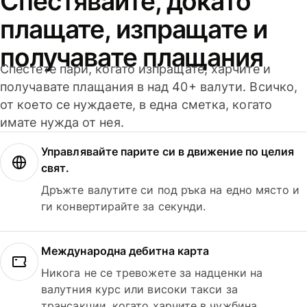
Спестявайте, докато
плащате, изпращате и
получавате плащания
Спестете пари, когато изпращате, харчите и
получавате плащания в над 40+ валути. Всичко,
от което се нуждаете, в една сметка, когато
имате нужда от нея.
Управлявайте парите си в движение по целия
свят.
Дръжте валутите си под ръка на едно място и
ги конвертирайте за секунди.
Международна дебитна карта
Никога не се тревожете за надценки на
валутния курс или високи такси за
трансакции, когато харчите в чужбина.