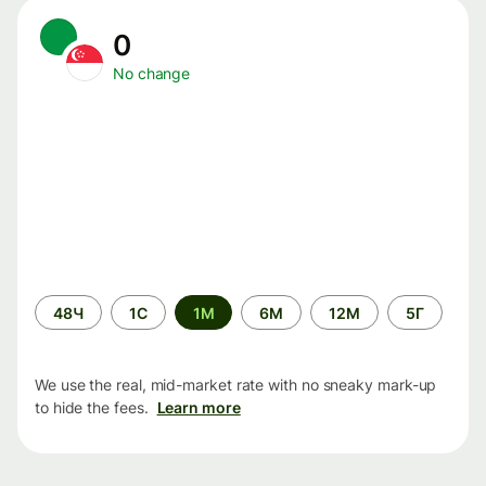
0
No change
Time
48Ч
1С
1М
6М
12М
5Г
period
We use the real, mid-market rate with no sneaky mark-up
to hide the fees.
Learn more