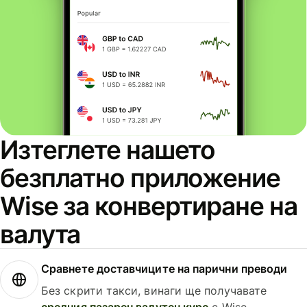
Изтеглете нашето
безплатно приложение
Wise за конвертиране на
валута
Сравнете доставчиците на парични преводи
Без скрити такси, винаги ще получавате
средния пазарен валутен курс
с Wise.