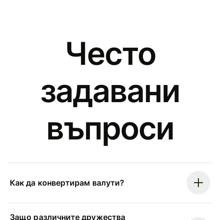
Често
задавани
въпроси
Как да конвертирам валути?
Защо различните дружества