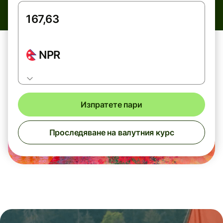
NPR
Изпратете пари
Проследяване на валутния курс