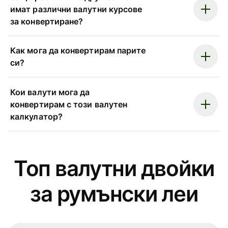
имат различни валутни курсове
за конвертиране?
Как мога да конвертирам парите
си?
Кои валути мога да
конвертирам с този валутен
калкулатор?
Топ валутни двойки
за румънски леи