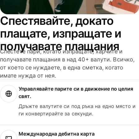
Спестявайте, докато
плащате, изпращате и
получавате плащания
Спестете пари, когато изпращате, харчите и
получавате плащания в над 40+ валути. Всичко,
от което се нуждаете, в една сметка, когато
имате нужда от нея.
Управлявайте парите си в движение по целия
свят.
Дръжте валутите си под ръка на едно място и
ги конвертирайте за секунди.
Международна дебитна карта