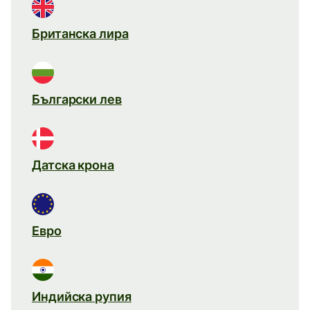
Британска лира
Български лев
Датска крона
Евро
Индийска рупия