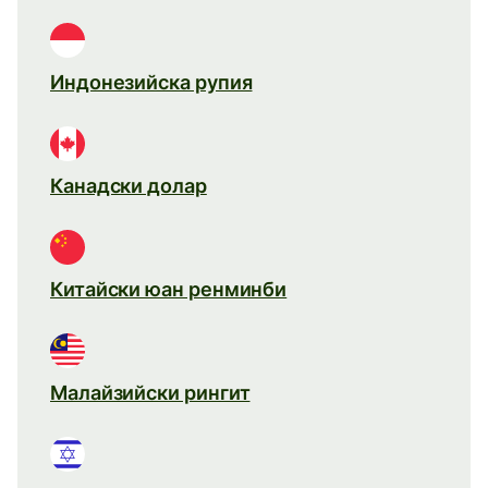
Индонезийска рупия
Канадски долар
Китайски юан ренминби
Малайзийски рингит