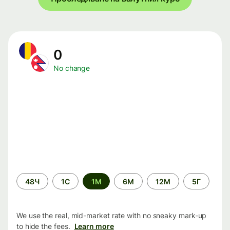
0
No change
Time
48Ч
1С
1М
6М
12М
5Г
period
We use the real, mid-market rate with no sneaky mark-up
to hide the fees.
Learn more