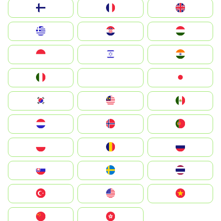
Suomi
France
United Kingdom
Greece
Hrvatska
Magyarország
Indonesia
Israel
India
Italia
JA
Japan
South Korea
Malay
Mexico
Nederland
Norge
Portugal
Polska
România
Россия
Slovensko
Ruoŧŧa
ไทย
Türkiye
United States
Vietnam
中国
中國香港特別行政區