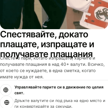
Спестявайте, докато
плащате, изпращате и
получавате плащания
Спестете пари, когато изпращате, харчите и
получавате плащания в над 40+ валути. Всичко,
от което се нуждаете, в една сметка, когато
имате нужда от нея.
Управлявайте парите си в движение по целия
свят.
Дръжте валутите си под ръка на едно място и
ги конвертирайте за секунди.