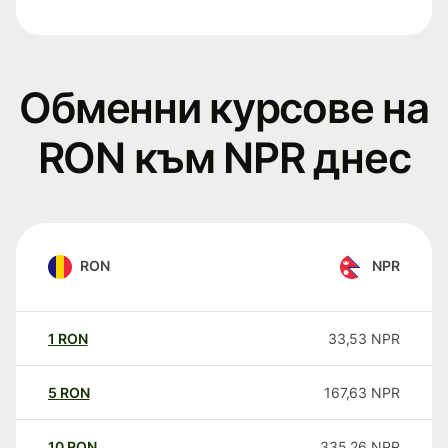
Обменни курсове на
RON към NPR днес
RON
NPR
1
RON
33,53
NPR
5
RON
167,63
NPR
10
RON
335,26
NPR