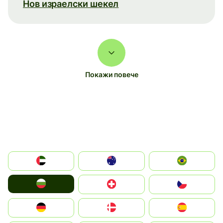
Нов израелски шекел
Покажи повече
الإمارات العربية المتحدة
Australia
Brazil
България
Switzerland
Czechia
Deutschland
Denmark
España