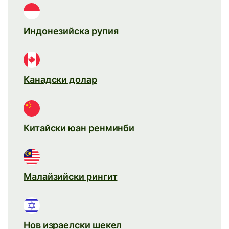
Индонезийска рупия
Канадски долар
Китайски юан ренминби
Малайзийски рингит
Нов израелски шекел