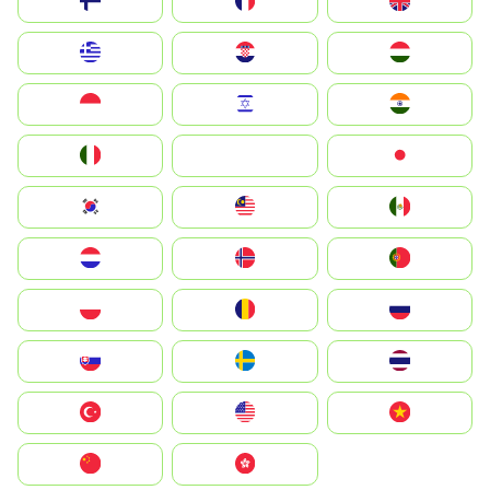
Suomi
France
United Kingdom
Greece
Hrvatska
Magyarország
Indonesia
Israel
India
Italia
JA
Japan
South Korea
Malay
Mexico
Nederland
Norge
Portugal
Polska
România
Россия
Slovensko
Ruoŧŧa
ไทย
Türkiye
United States
Vietnam
中国
中國香港特別行政區