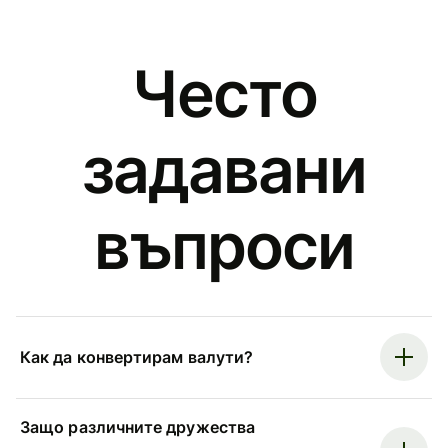
Често
задавани
въпроси
Как да конвертирам валути?
Защо различните дружества