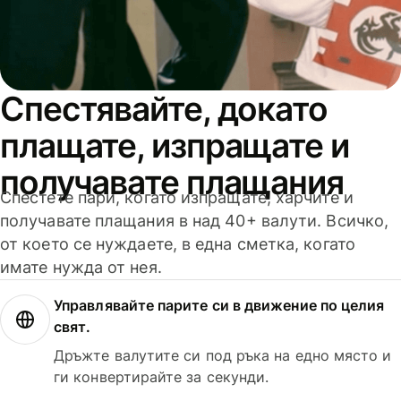
Спестявайте, докато
плащате, изпращате и
получавате плащания
Спестете пари, когато изпращате, харчите и
получавате плащания в над 40+ валути. Всичко,
от което се нуждаете, в една сметка, когато
имате нужда от нея.
Управлявайте парите си в движение по целия
свят.
Дръжте валутите си под ръка на едно място и
ги конвертирайте за секунди.