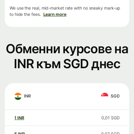
We use the real, mid-market rate with no sneaky mark-up
to hide the fees.
Learn more
Обменни курсове на
INR към SGD днес
INR
SGD
1
INR
0,01
SGD
5
INR
0,07
SGD