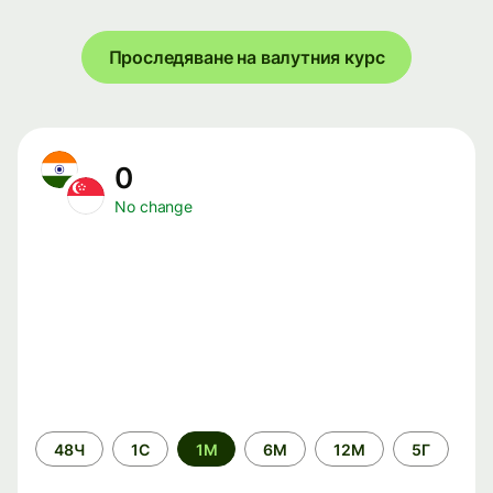
Проследяване на валутния курс
0
No change
Time
48Ч
1С
1М
6М
12М
5Г
period