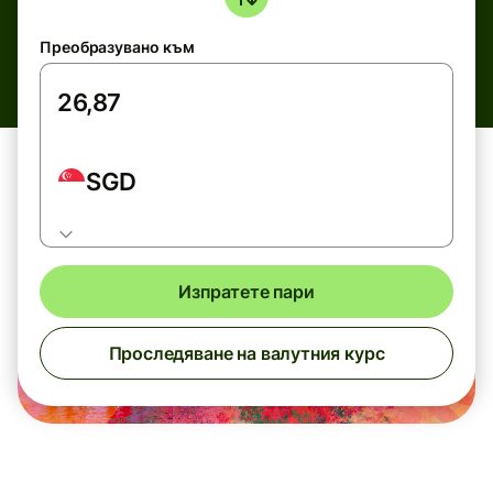
Преобразувано към
SGD
Изпратете пари
Проследяване на валутния курс