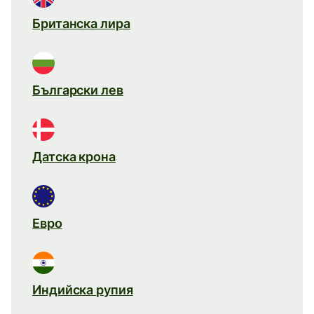
Британска лира
Български лев
Датска крона
Евро
Индийска рупия