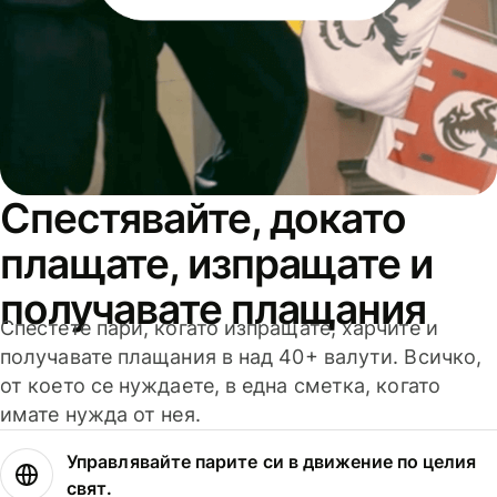
Спестявайте, докато
плащате, изпращате и
получавате плащания
Спестете пари, когато изпращате, харчите и
получавате плащания в над 40+ валути. Всичко,
от което се нуждаете, в една сметка, когато
имате нужда от нея.
Управлявайте парите си в движение по целия
свят.