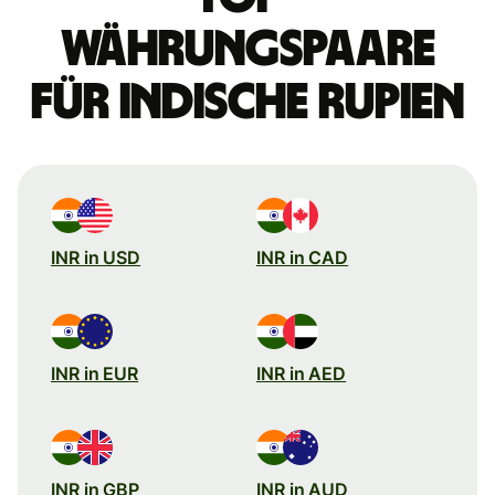
Währungspaare
für indische Rupien
INR in USD
INR in CAD
INR in EUR
INR in AED
INR in GBP
INR in AUD