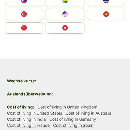
Slovensko
Ruoŧŧa
ไทย
Türkiye
United States
Vietnam
中国
中國香港特別行政區
Wechselkurse:
Auslandsüberweisung:
Cost of living:
Cost of living in United Kingdom
Cost of living in United States
Cost of living in Australia
Cost of living in India
Cost of living in Germany
Cost of living in France
Cost of living in Spain