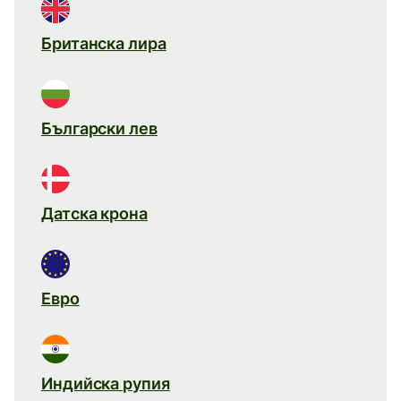
Британска лира
Български лев
Датска крона
Евро
Индийска рупия