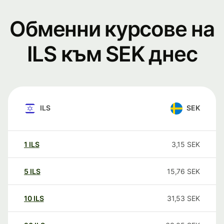
Обменни курсове на
ILS към SEK днес
ILS
SEK
1
ILS
3,15
SEK
5
ILS
15,76
SEK
10
ILS
31,53
SEK