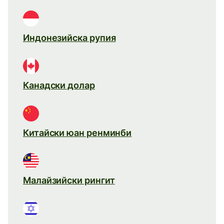
Индонезийска рупия
Канадски долар
Китайски юан ренминби
Малайзийски рингит