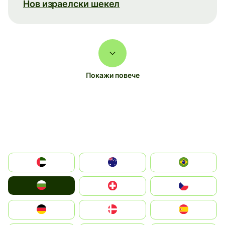
Нов израелски шекел
Покажи повече
الإمارات العربية المتحدة
Australia
Brazil
България
Switzerland
Czechia
Deutschland
Denmark
España