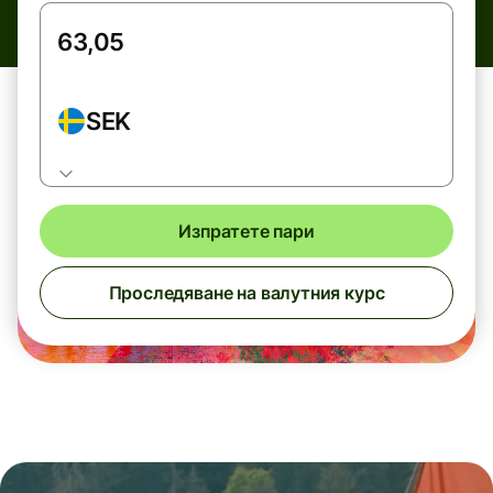
SEK
Изпратете пари
Проследяване на валутния курс