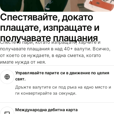
Спестявайте, докато
плащате, изпращате и
получавате плащания
Спестете пари, когато изпращате, харчите и
получавате плащания в над 40+ валути. Всичко,
от което се нуждаете, в една сметка, когато
имате нужда от нея.
Управлявайте парите си в движение по целия
свят.
Дръжте валутите си под ръка на едно място и
ги конвертирайте за секунди.
Международна дебитна карта