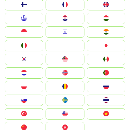
Suomi
France
United Kingdom
Greece
Hrvatska
Magyarország
Indonesia
Israel
India
Italia
JA
Japan
South Korea
Malay
Mexico
Nederland
Norge
Portugal
Polska
România
Россия
Slovensko
Ruoŧŧa
ไทย
Türkiye
United States
Vietnam
中国
中國香港特別行政區