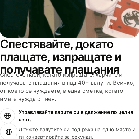
Спестявайте, докато
плащате, изпращате и
получавате плащания
Спестете пари, когато изпращате, харчите и
получавате плащания в над 40+ валути. Всичко,
от което се нуждаете, в една сметка, когато
имате нужда от нея.
Управлявайте парите си в движение по целия
свят.
Дръжте валутите си под ръка на едно място и
ги конвертирайте за секунди.