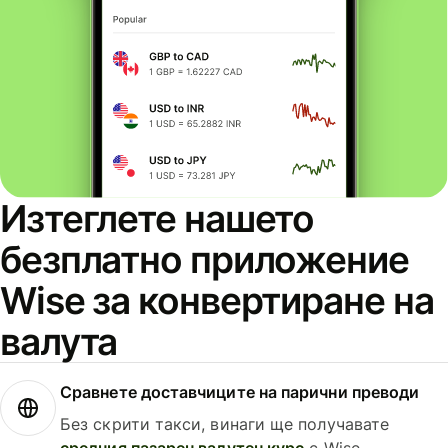
Изтеглете нашето
безплатно приложение
Wise за конвертиране на
валута
Сравнете доставчиците на парични преводи
Без скрити такси, винаги ще получавате
средния пазарен валутен курс
с Wise.