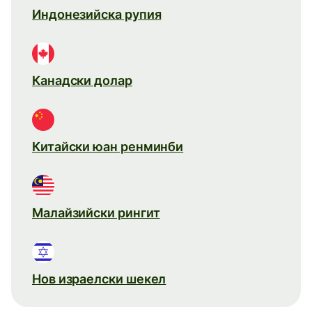
Индонезийска рупия
Канадски долар
Китайски юан ренминби
Малайзийски рингит
Нов израелски шекел