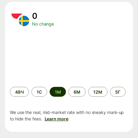
0
No change
Time
48Ч
1С
1М
6М
12М
5Г
period
We use the real, mid-market rate with no sneaky mark-up
to hide the fees.
Learn more