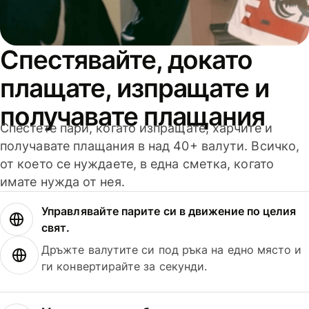
Спестявайте, докато
плащате, изпращате и
получавате плащания
Спестете пари, когато изпращате, харчите и
получавате плащания в над 40+ валути. Всичко,
от което се нуждаете, в една сметка, когато
имате нужда от нея.
Управлявайте парите си в движение по целия
свят.
Дръжте валутите си под ръка на едно място и
ги конвертирайте за секунди.