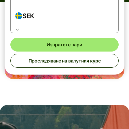
SEK
Изпратете пари
Проследяване на валутния курс