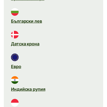
Български лев
Датска крона
Евро
Индийска рупия