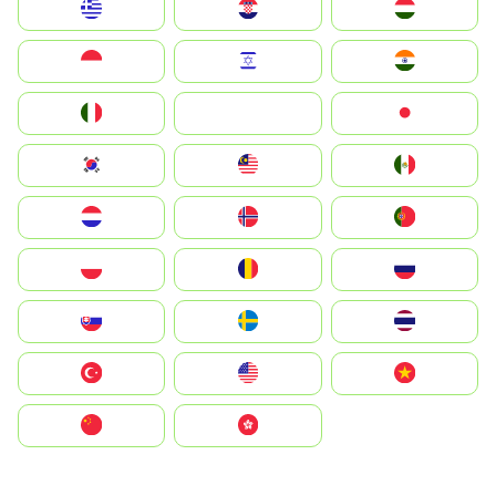
Greece
Hrvatska
Magyarország
Indonesia
Israel
India
Italia
JA
Japan
South Korea
Malay
Mexico
Nederland
Norge
Portugal
Polska
România
Россия
Slovensko
Ruoŧŧa
ไทย
Türkiye
United States
Vietnam
中国
中國香港特別行政區