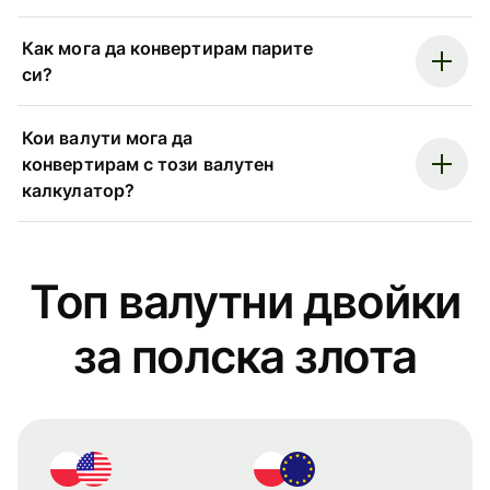
Как мога да конвертирам парите
си?
Кои валути мога да
конвертирам с този валутен
калкулатор?
Топ валутни двойки
за полска злота