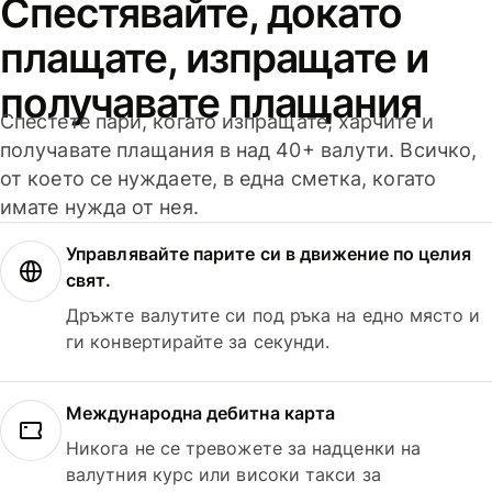
Спестявайте, докато
плащате, изпращате и
получавате плащания
Спестете пари, когато изпращате, харчите и
получавате плащания в над 40+ валути. Всичко,
от което се нуждаете, в една сметка, когато
имате нужда от нея.
Управлявайте парите си в движение по целия
свят.
Дръжте валутите си под ръка на едно място и
ги конвертирайте за секунди.
Международна дебитна карта
Никога не се тревожете за надценки на
валутния курс или високи такси за