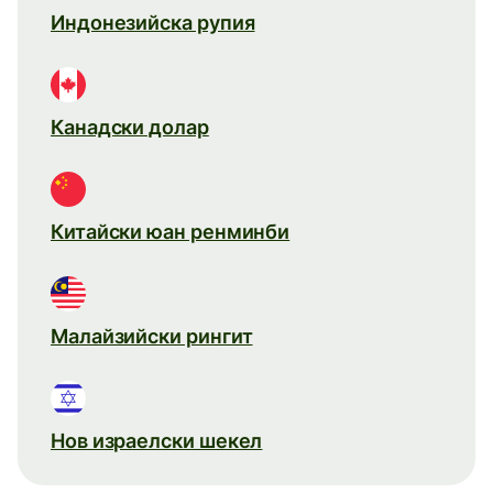
Индонезийска рупия
Канадски долар
Китайски юан ренминби
Малайзийски рингит
Нов израелски шекел