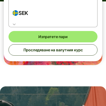
SEK
Изпратете пари
Проследяване на валутния курс