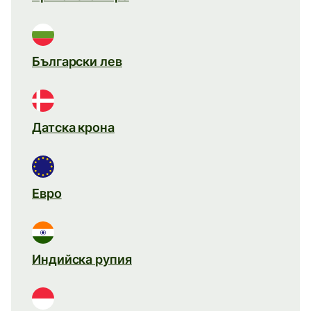
Български лев
Датска крона
Евро
Индийска рупия