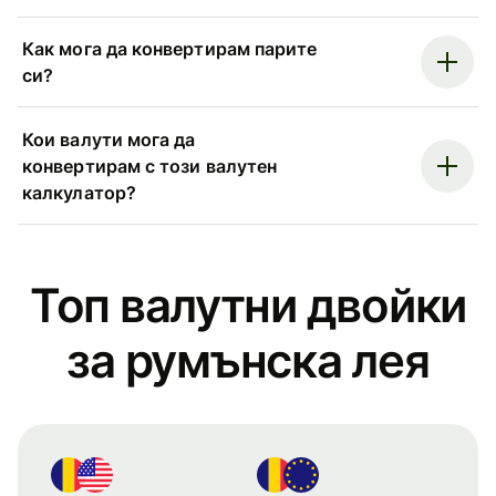
Как мога да конвертирам парите
си?
Кои валути мога да
конвертирам с този валутен
калкулатор?
Топ валутни двойки
за румънска лея