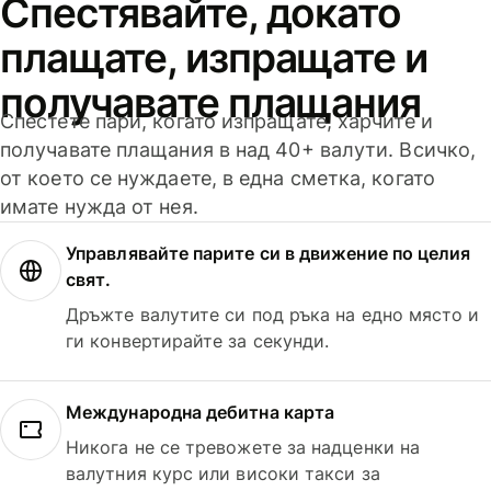
Спестявайте, докато
плащате, изпращате и
получавате плащания
Спестете пари, когато изпращате, харчите и
получавате плащания в над 40+ валути. Всичко,
от което се нуждаете, в една сметка, когато
имате нужда от нея.
Управлявайте парите си в движение по целия
свят.
Дръжте валутите си под ръка на едно място и
ги конвертирайте за секунди.
Международна дебитна карта
Никога не се тревожете за надценки на
валутния курс или високи такси за