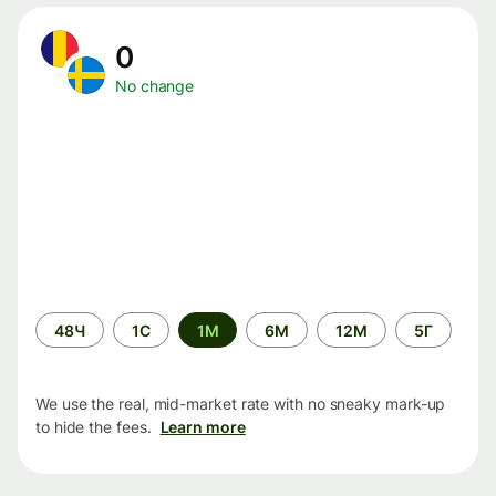
0
No change
Time
48Ч
1С
1М
6М
12М
5Г
period
We use the real, mid-market rate with no sneaky mark-up
to hide the fees.
Learn more