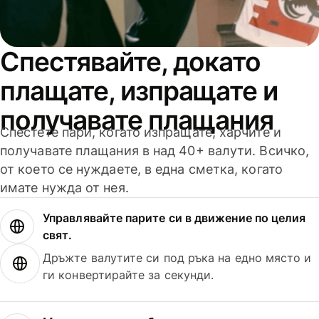
Спестявайте, докато
плащате, изпращате и
получавате плащания
Спестете пари, когато изпращате, харчите и
получавате плащания в над 40+ валути. Всичко,
от което се нуждаете, в една сметка, когато
имате нужда от нея.
Управлявайте парите си в движение по целия
свят.
Дръжте валутите си под ръка на едно място и
ги конвертирайте за секунди.