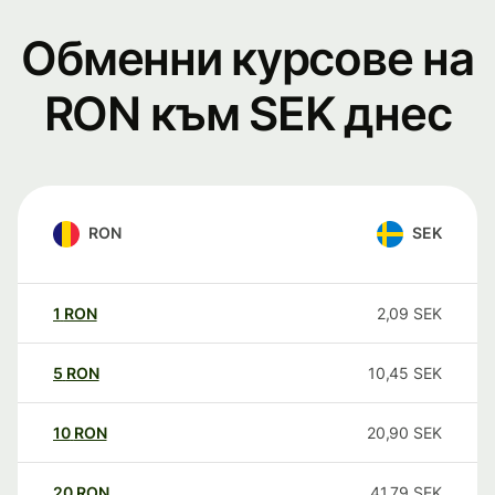
Обменни курсове на
RON към SEK днес
RON
SEK
1
RON
2,09
SEK
5
RON
10,45
SEK
10
RON
20,90
SEK
20
RON
41,79
SEK