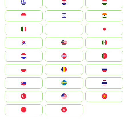
Greece
Hrvatska
Magyarország
Indonesia
Israel
India
Italia
JA
Japan
South Korea
Malay
Mexico
Nederland
Norge
Portugal
Polska
România
Россия
Slovensko
Ruoŧŧa
ไทย
Türkiye
United States
Vietnam
中国
中國香港特別行政區