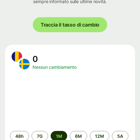
sempre informato sulle ultime novità.
Traccia il tasso di cambio
0
Nessun cambiamento
Periodo
48h
7G
1M
6M
12M
5A
di