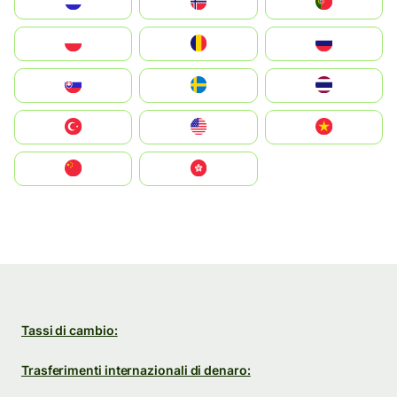
Nederland
Norge
Portugal
Polska
România
Россия
Slovensko
Ruoŧŧa
ไทย
Türkiye
United States
Vietnam
中国
中國香港特別行政區
Tassi di cambio:
Trasferimenti internazionali di denaro: