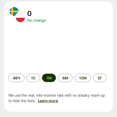
0
No change
Time
48Ч
1С
1М
6М
12М
5Г
period
We use the real, mid-market rate with no sneaky mark-up
to hide the fees.
Learn more