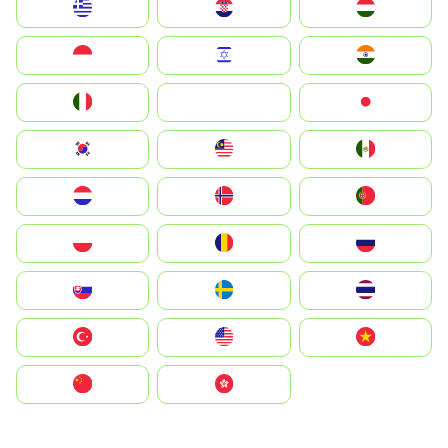
Greece
Hrvatska
Magyarország
Indonesia
Israel
India
Italia
JA
Japan
South Korea
Malay
Mexico
Nederland
Norge
Portugal
Polska
România
Россия
Slovensko
Ruoŧŧa
ไทย
Türkiye
United States
Vietnam
中国
中國香港特別行政區