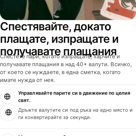
Спестявайте, докато
плащате, изпращате и
получавате плащания
Спестете пари, когато изпращате, харчите и
получавате плащания в над 40+ валути. Всичко,
от което се нуждаете, в една сметка, когато
имате нужда от нея.
Управлявайте парите си в движение по целия
свят.
Дръжте валутите си под ръка на едно място и
ги конвертирайте за секунди.