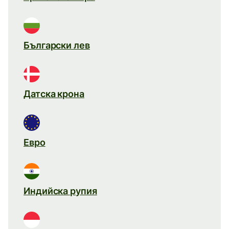
Български лев
Датска крона
Евро
Индийска рупия