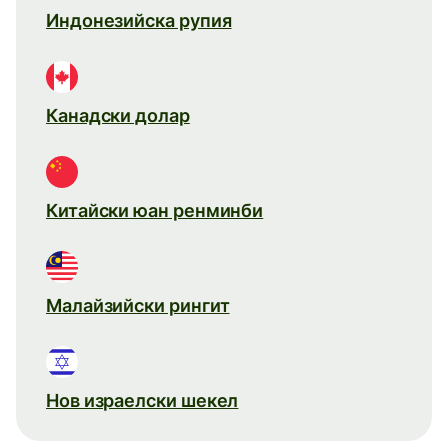
Индонезийска рупия
Канадски долар
Китайски юан ренминби
Малайзийски рингит
Нов израелски шекел