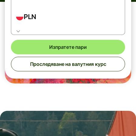
PLN
Изпратете пари
Проследяване на валутния курс