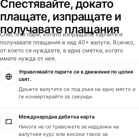
Спестявайте, докато
плащате, изпращате и
получавате плащания
Спестете пари, когато изпращате, харчите и
получавате плащания в над 40+ валути. Всичко,
от което се нуждаете, в една сметка, когато
имате нужда от нея.
Управлявайте парите си в движение по целия
свят.
Дръжте валутите си под ръка на едно място и
ги конвертирайте за секунди.
Международна дебитна карта
Никога не се тревожете за надценки на
валутния курс или високи такси за