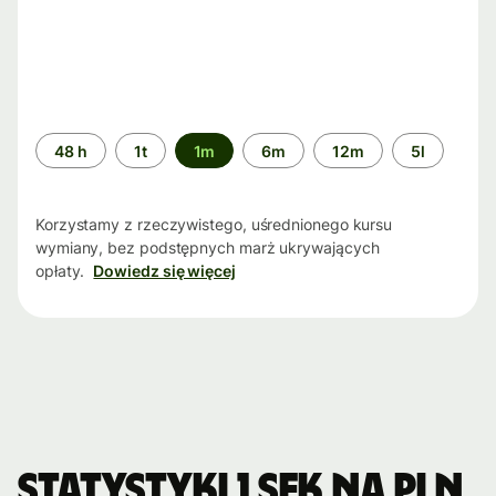
Przedział
48 h
1t
1m
6m
12m
5l
czasu
Korzystamy z rzeczywistego, uśrednionego kursu
wymiany, bez podstępnych marż ukrywających
opłaty.
Dowiedz się więcej
Statystyki 1 SEK na PLN