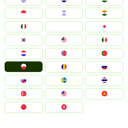
Indonesia
Israel
India
Italia
JA
Japan
South Korea
Malay
Mexico
Nederland
Norge
Portugal
Polska
România
Россия
Slovensko
Ruoŧŧa
ไทย
Türkiye
United States
Vietnam
中国
中國香港特別行政區