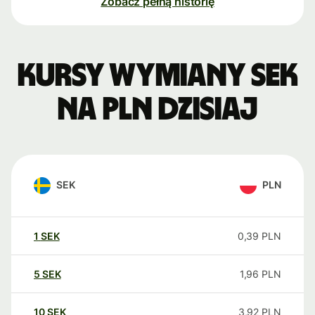
Zobacz pełną historię
Kursy wymiany SEK
na PLN dzisiaj
SEK
PLN
1
SEK
0,39
PLN
5
SEK
1,96
PLN
10
SEK
3,92
PLN