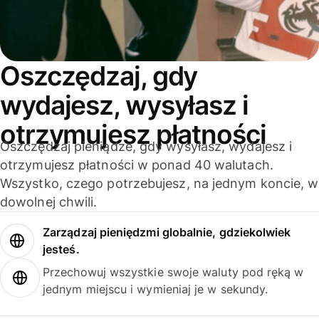
Oszczędzaj, gdy
wydajesz, wysyłasz i
otrzymujesz płatności
Oszczędzaj pieniądze, gdy wysyłasz, wydajesz i
otrzymujesz płatności w ponad 40 walutach.
Wszystko, czego potrzebujesz, na jednym koncie, w
dowolnej chwili.
Zarządzaj pieniędzmi globalnie, gdziekolwiek
jesteś.
Przechowuj wszystkie swoje waluty pod ręką w
jednym miejscu i wymieniaj je w sekundy.