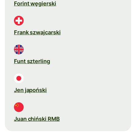
Forint węgierski
Frank szwajcarski
Funt szterling
Jen japoński
Juan chiński RMB