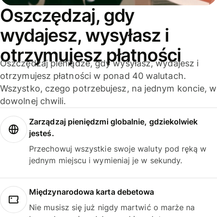
Oszczędzaj, gdy
wydajesz, wysyłasz i
otrzymujesz płatności
Oszczędzaj pieniądze, gdy wysyłasz, wydajesz i
otrzymujesz płatności w ponad 40 walutach.
Wszystko, czego potrzebujesz, na jednym koncie, w
dowolnej chwili.
Zarządzaj pieniędzmi globalnie, gdziekolwiek
jesteś.
Przechowuj wszystkie swoje waluty pod ręką w
jednym miejscu i wymieniaj je w sekundy.
Międzynarodowa karta debetowa
Nie musisz się już nigdy martwić o marże na