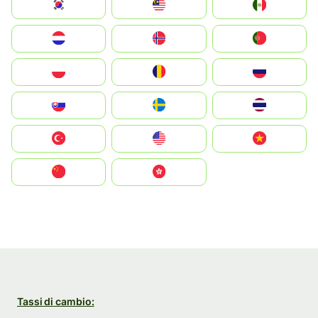
South Korea
Malay
Mexico
Nederland
Norge
Portugal
Polska
România
Россия
Slovensko
Ruoŧŧa
ไทย
Türkiye
United States
Vietnam
中国
中國香港特別行政區
Tassi di cambio: