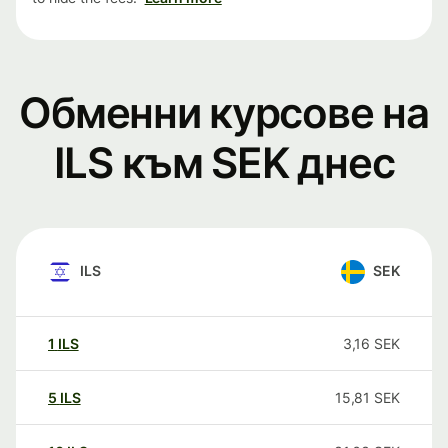
Обменни курсове на
ILS към SEK днес
ILS
SEK
1
ILS
3,16
SEK
5
ILS
15,81
SEK