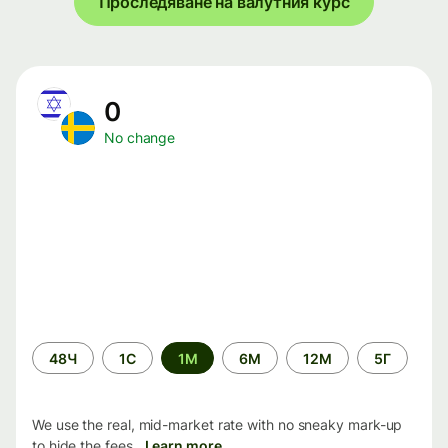
Проследяване на валутния курс
0
No change
Time
48Ч
1С
1М
6М
12М
5Г
period
We use the real, mid-market rate with no sneaky mark-up
to hide the fees.
Learn more