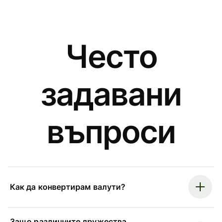
Често
задавани
въпроси
Как да конвертирам валути?
Защо различните дружества