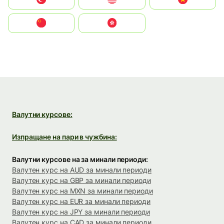
中国
中國香港特別行政區
Валутни курсове:
Изпращане на пари в чужбина:
Валутни курсове на за минали периоди:
Валутен курс на AUD за минали периоди
Валутен курс на GBP за минали периоди
Валутен курс на MXN за минали периоди
Валутен курс на EUR за минали периоди
Валутен курс на JPY за минали периоди
Валутен курс на CAD за минали периоди