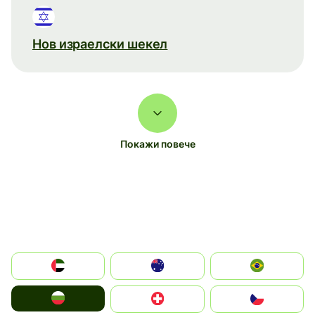
Нов израелски шекел
Покажи повече
الإمارات العربية المتحدة
Australia
Brazil
България
Switzerland
Czechia