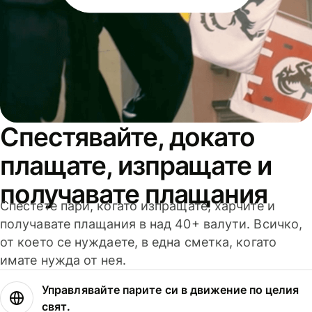
Спестявайте, докато
плащате, изпращате и
получавате плащания
Спестете пари, когато изпращате, харчите и
получавате плащания в над 40+ валути. Всичко,
от което се нуждаете, в една сметка, когато
имате нужда от нея.
Управлявайте парите си в движение по целия
свят.