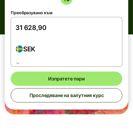
Преобразувано към
SEK
Изпратете пари
Проследяване на валутния курс