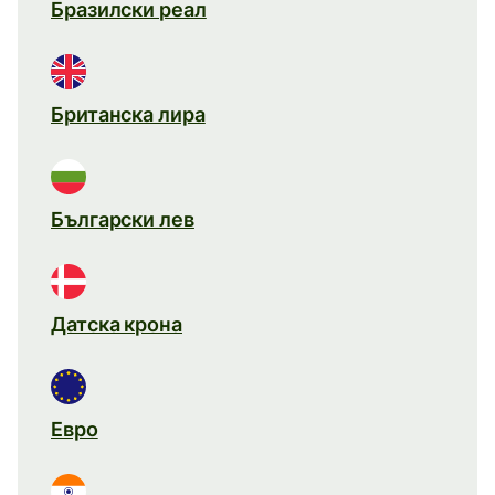
Бразилски реал
Британска лира
Български лев
Датска крона
Евро