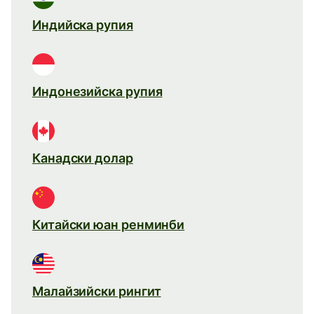
Индийска рупия
Индонезийска рупия
Канадски долар
Китайски юан ренминби
Малайзийски рингит