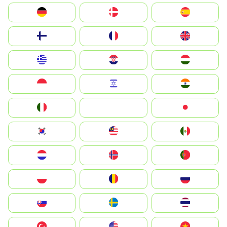
Deutschland
Denmark
España
Suomi
France
United Kingdom
Greece
Hrvatska
Magyarország
Indonesia
Israel
India
Italia
JA
Japan
South Korea
Malay
Mexico
Nederland
Norge
Portugal
Polska
România
Россия
Slovensko
Ruoŧŧa
ไทย
Türkiye
United States
Vietnam