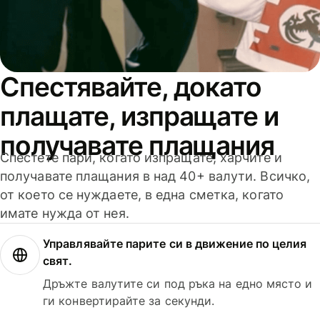
Спестявайте, докато
плащате, изпращате и
получавате плащания
Спестете пари, когато изпращате, харчите и
получавате плащания в над 40+ валути. Всичко,
от което се нуждаете, в една сметка, когато
имате нужда от нея.
Управлявайте парите си в движение по целия
свят.
Дръжте валутите си под ръка на едно място и
ги конвертирайте за секунди.