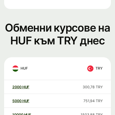
Обменни курсове на
HUF към TRY днес
HUF
TRY
2000
HUF
300,78
TRY
5000
HUF
751,94
TRY
10000
HUF
1503,88
TRY