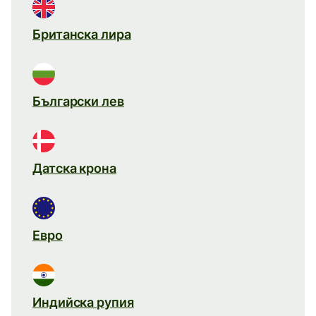
Британска лира
Български лев
Датска крона
Евро
Индийска рупия