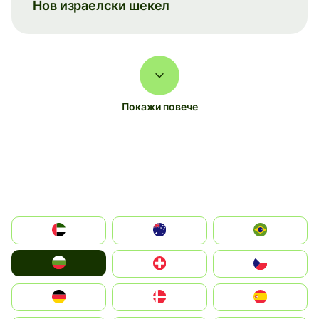
Нов израелски шекел
Покажи повече
الإمارات العربية المتحدة
Australia
Brazil
България
Switzerland
Czechia
Deutschland
Denmark
España