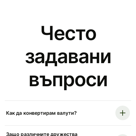
Често
задавани
въпроси
Как да конвертирам валути?
Защо различните дружества