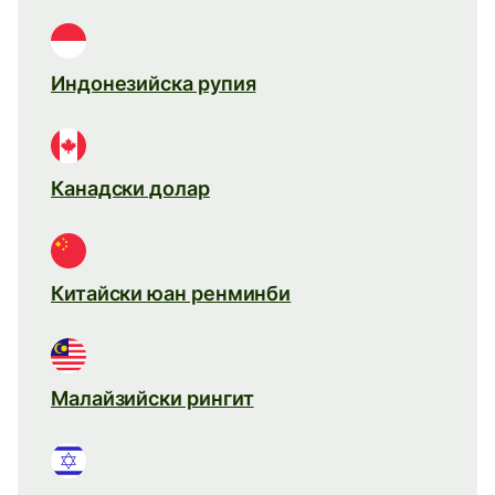
Индонезийска рупия
Канадски долар
Китайски юан ренминби
Малайзийски рингит