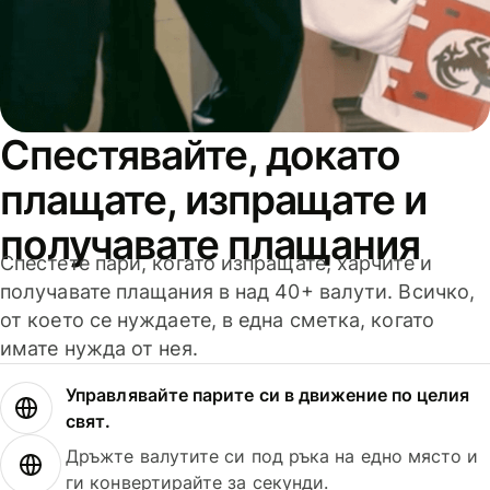
Спестявайте, докато
плащате, изпращате и
получавате плащания
Спестете пари, когато изпращате, харчите и
получавате плащания в над 40+ валути. Всичко,
от което се нуждаете, в една сметка, когато
имате нужда от нея.
Управлявайте парите си в движение по целия
свят.
Дръжте валутите си под ръка на едно място и
ги конвертирайте за секунди.