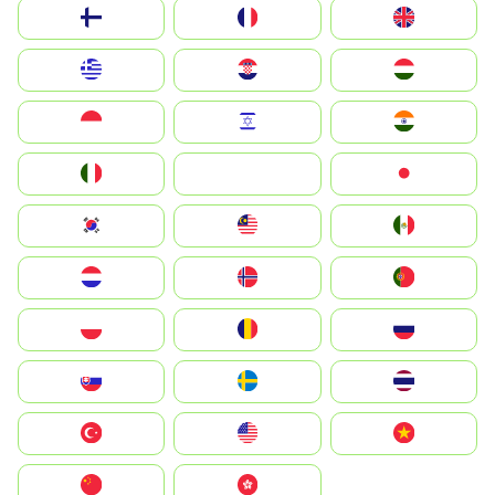
Suomi
France
United Kingdom
Greece
Hrvatska
Magyarország
Indonesia
Israel
India
Italia
JA
Japan
South Korea
Malay
Mexico
Nederland
Norge
Portugal
Polska
România
Россия
Slovensko
Ruoŧŧa
ไทย
Türkiye
United States
Vietnam
中国
中國香港特別行政區