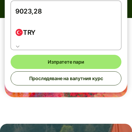
TRY
Изпратете пари
Проследяване на валутния курс