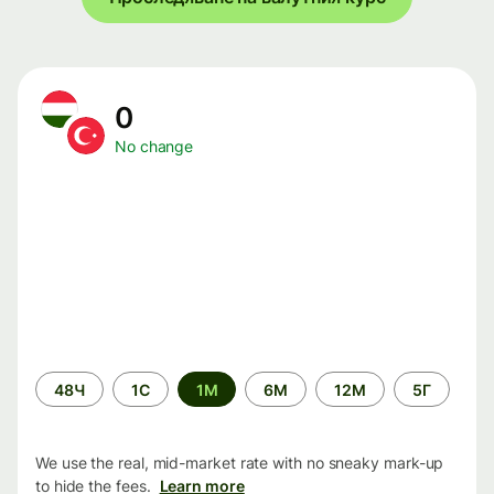
0
No change
Time
48Ч
1С
1М
6М
12М
5Г
period
We use the real, mid-market rate with no sneaky mark-up
to hide the fees.
Learn more