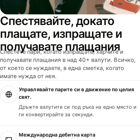
Спестявайте, докато
плащате, изпращате и
получавате плащания
Спестете пари, когато изпращате, харчите и
получавате плащания в над 40+ валути. Всичко,
от което се нуждаете, в една сметка, когато
имате нужда от нея.
Управлявайте парите си в движение по целия
свят.
Дръжте валутите си под ръка на едно място и
ги конвертирайте за секунди.
Международна дебитна карта