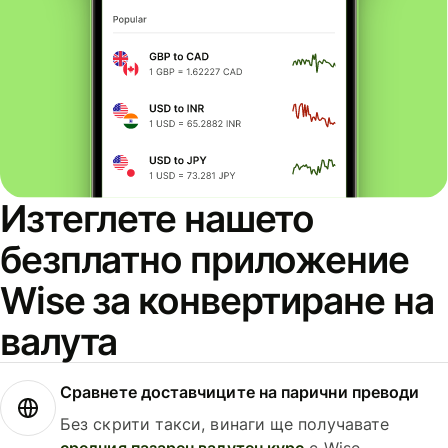
Изтеглете нашето
безплатно приложение
Wise за конвертиране на
валута
Сравнете доставчиците на парични преводи
Без скрити такси, винаги ще получавате
средния пазарен валутен курс
с Wise.