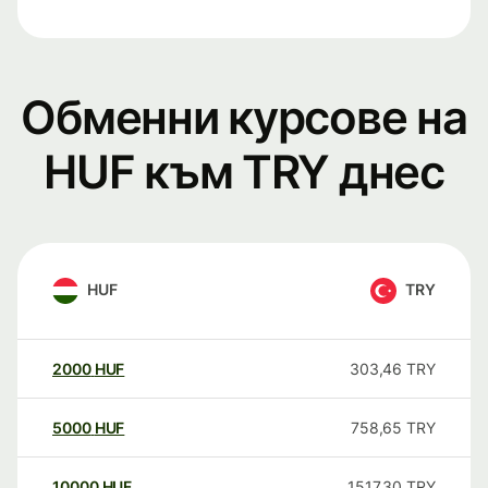
Обменни курсове на
HUF към TRY днес
HUF
TRY
2000
HUF
303,46
TRY
5000
HUF
758,65
TRY
10000
HUF
1517,30
TRY