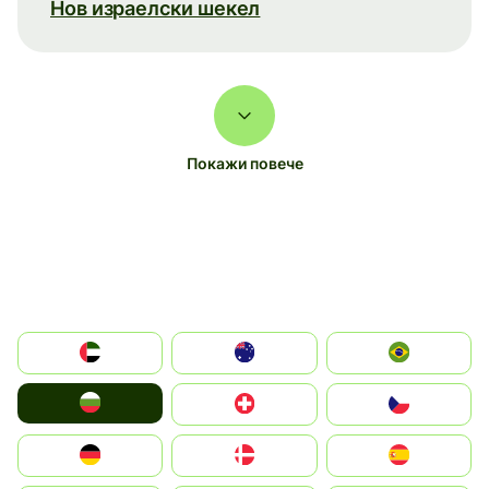
Нов израелски шекел
Покажи повече
الإمارات العربية المتحدة
Australia
Brazil
България
Switzerland
Czechia
Deutschland
Denmark
España