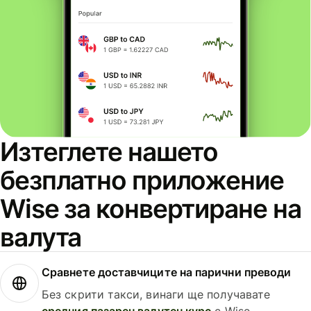
Изтеглете нашето
безплатно приложение
Wise за конвертиране на
валута
Сравнете доставчиците на парични преводи
Без скрити такси, винаги ще получавате
средния пазарен валутен курс
с Wise.