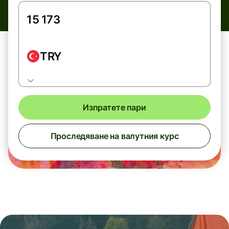
TRY
Изпратете пари
Проследяване на валутния курс