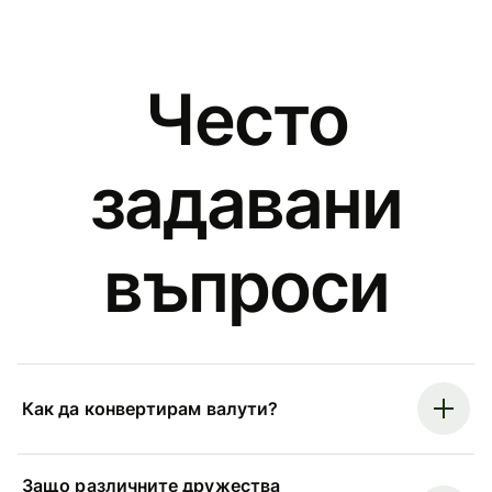
Често
задавани
въпроси
Как да конвертирам валути?
Защо различните дружества