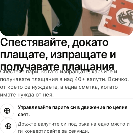
Спестявайте, докато
плащате, изпращате и
получавате плащания
Спестете пари, когато изпращате, харчите и
получавате плащания в над 40+ валути. Всичко,
от което се нуждаете, в една сметка, когато
имате нужда от нея.
Управлявайте парите си в движение по целия
свят.
Дръжте валутите си под ръка на едно място и
ги конвертирайте за секунди.