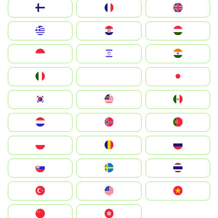
Suomi
France
United Kingdom
Greece
Hrvatska
Magyarország
Indonesia
Israel
India
Italia
JA
Japan
South Korea
Malay
Mexico
Nederland
Norge
Portugal
Polska
România
Россия
Slovensko
Ruoŧŧa
ไทย
Türkiye
United States
Vietnam
中国
中國香港特別行政區