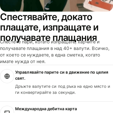
Спестявайте, докато
плащате, изпращате и
получавате плащания
Спестете пари, когато изпращате, харчите и
получавате плащания в над 40+ валути. Всичко,
от което се нуждаете, в една сметка, когато
имате нужда от нея.
Управлявайте парите си в движение по целия
свят.
Дръжте валутите си под ръка на едно място и
ги конвертирайте за секунди.
Международна дебитна карта