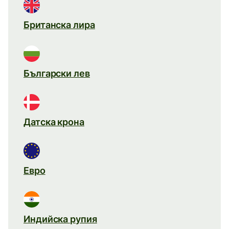
Британска лира
Български лев
Датска крона
Евро
Индийска рупия