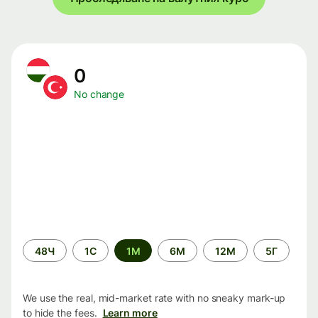
0
No change
Time
48Ч
1С
1М
6М
12М
5Г
period
We use the real, mid-market rate with no sneaky mark-up
to hide the fees.
Learn more