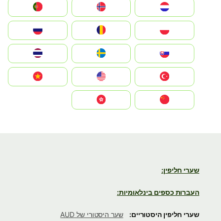
Nederland
Norge
Portugal
Polska
România
Россия
Slovensko
Ruoŧŧa
ไทย
Türkiye
United States
Vietnam
中国
中國香港特別行政區
שערי חליפין:
העברות כספים בינלאומיות:
שערי חליפין היסטוריים:
שער היסטורי של AUD