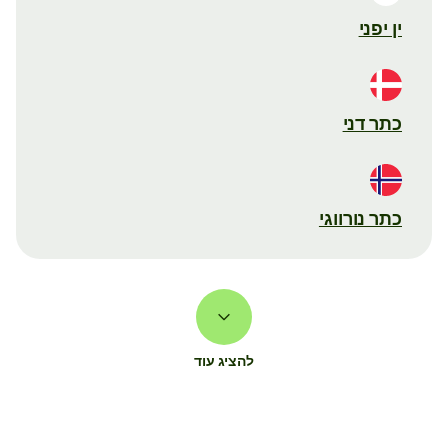
ין יפני
כתר דני
כתר נורווגי
להציג עוד