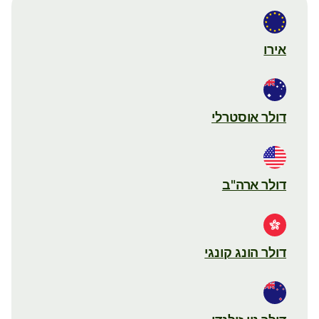
אירו
דולר אוסטרלי
דולר ארה"ב
דולר הונג קונגי