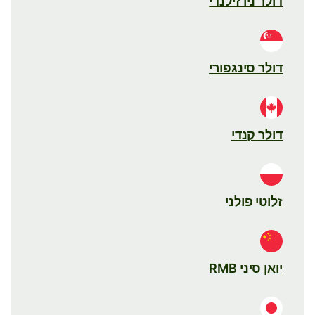
דולר ניו זילנדי
דולר סינגפורי
דולר קנדי
זלוטי פולני
יואן סיני RMB