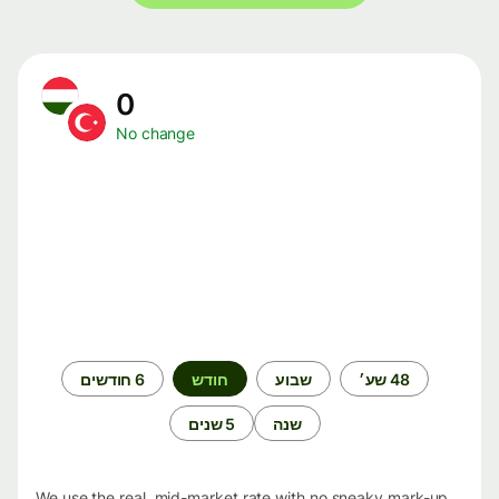
0
No change
תקופת
48 שע׳
שבוע
חודש
6 חודשים
זמן
שנה
5 שנים
We use the real, mid-market rate with no sneaky mark-up