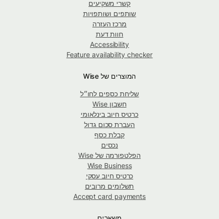
קשרי משקיעים
שותפים ושותפויות
מרכז העזרה
חוות דעת
Accessibility
Feature availability checker
המוצרים של Wise
שליחת כספים לחו״ל
חשבון Wise
כרטיס חיוב בינלאומי
העברת סכום גדול
קבלת כסף
נכסים
הפלטפורמה של Wise
Wise Business
כרטיס חיוב עסקי
תשלומים מרובים
Accept card payments
משאבים