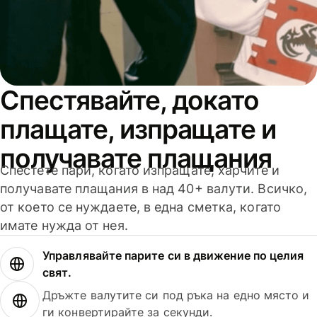
Спестявайте, докато
плащате, изпращате и
получавате плащания
Спестете пари, когато изпращате, харчите и
получавате плащания в над 40+ валути. Всичко,
от което се нуждаете, в една сметка, когато
имате нужда от нея.
Управлявайте парите си в движение по целия
свят.
Дръжте валутите си под ръка на едно място и
ги конвертирайте за секунди.