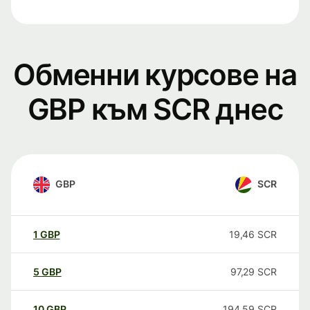
Обменни курсове на
GBP към SCR днес
GBP
SCR
1
GBP
19,46
SCR
5
GBP
97,29
SCR
10
GBP
194,59
SCR