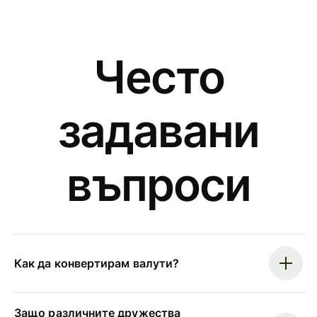
Често
задавани
въпроси
Как да конвертирам валути?
Защо различните дружества