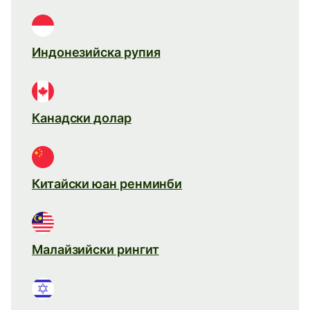
Индонезийска рупия
Канадски долар
Китайски юан ренминби
Малайзийски рингит