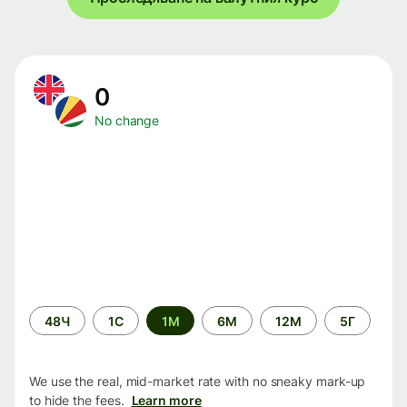
0
No change
Time
48Ч
1С
1М
6М
12М
5Г
period
We use the real, mid-market rate with no sneaky mark-up
to hide the fees.
Learn more