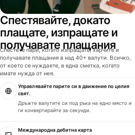
Спестявайте, докато
плащате, изпращате и
получавате плащания
Спестете пари, когато изпращате, харчите и
получавате плащания в над 40+ валути. Всичко,
от което се нуждаете, в една сметка, когато
имате нужда от нея.
Управлявайте парите си в движение по целия
свят.
Дръжте валутите си под ръка на едно място и
ги конвертирайте за секунди.
Международна дебитна карта