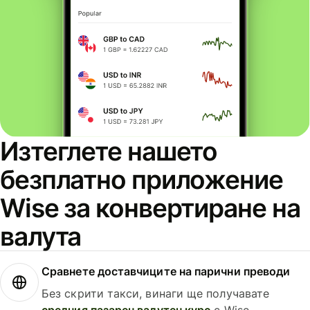
Изтеглете нашето
безплатно приложение
Wise за конвертиране на
валута
Сравнете доставчиците на парични преводи
Без скрити такси, винаги ще получавате
средния пазарен валутен курс
с Wise.