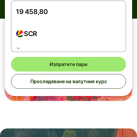
SCR
Изпратете пари
Проследяване на валутния курс