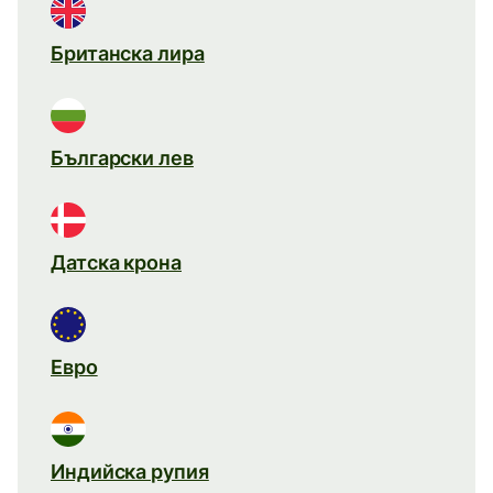
Британска лира
Български лев
Датска крона
Евро
Индийска рупия