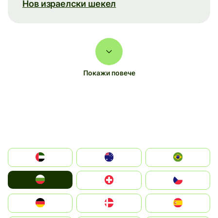
Нов израелски шекел
Покажи повече
الإمارات العربية المتحدة
Australia
Brazil
България
Switzerland
Czechia
Deutschland
Denmark
España