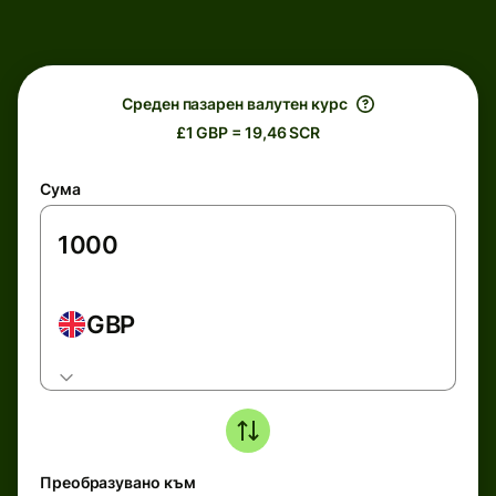
Среден пазарен валутен курс
£1 GBP = 19,46 SCR
Сума
GBP
Преобразувано към