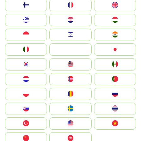
Suomi
France
United Kingdom
Greece
Hrvatska
Magyarország
Indonesia
Israel
India
Italia
JA
Japan
South Korea
Malay
Mexico
Nederland
Norge
Portugal
Polska
România
Россия
Slovensko
Ruoŧŧa
ไทย
Türkiye
United States
Vietnam
中国
中國香港特別行政區