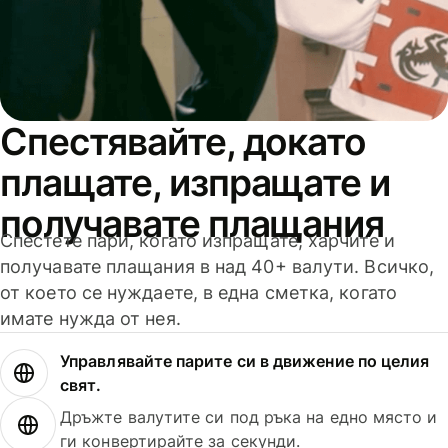
Спестявайте, докато
плащате, изпращате и
получавате плащания
Спестете пари, когато изпращате, харчите и
получавате плащания в над 40+ валути. Всичко,
от което се нуждаете, в една сметка, когато
имате нужда от нея.
Управлявайте парите си в движение по целия
свят.
Дръжте валутите си под ръка на едно място и
ги конвертирайте за секунди.