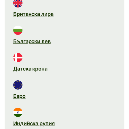
Британска лира
Български лев
Датска крона
Евро
Индийска рупия