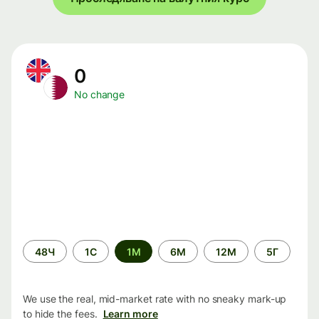
0
No change
Time
48Ч
1С
1М
6М
12М
5Г
period
We use the real, mid-market rate with no sneaky mark-up
to hide the fees.
Learn more