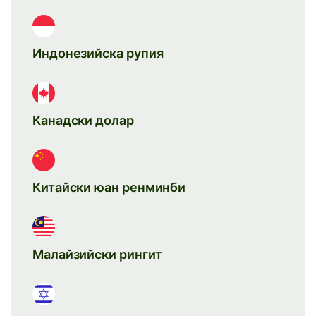
Индонезийска рупия
Канадски долар
Китайски юан ренминби
Малайзийски рингит