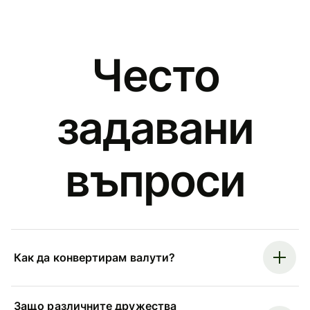
Често
задавани
въпроси
Как да конвертирам валути?
Защо различните дружества