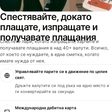
Спестявайте, докато
плащате, изпращате и
получавате плащания
Спестете пари, когато изпращате, харчите и
получавате плащания в над 40+ валути. Всичко,
от което се нуждаете, в една сметка, когато
имате нужда от нея.
Управлявайте парите си в движение по целия
свят.
Дръжте валутите си под ръка на едно място и
ги конвертирайте за секунди.
Международна дебитна карта