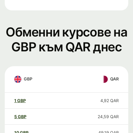
Обменни курсове на
GBP към QAR днес
GBP
QAR
1
GBP
4,92
QAR
5
GBP
24,59
QAR
10
GBP
49,19
QAR