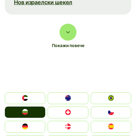
Нов израелски шекел
Покажи повече
الإمارات العربية المتحدة
Australia
Brazil
България
Switzerland
Czechia
Deutschland
Denmark
España