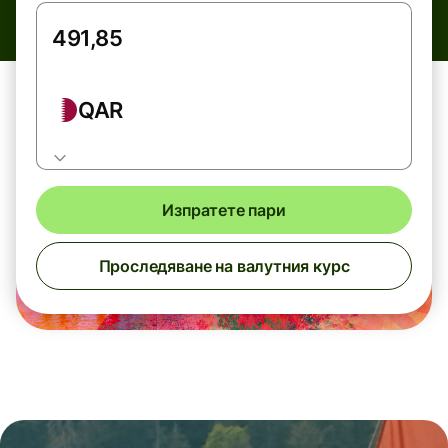
QAR
Изпратете пари
Проследяване на валутния курс