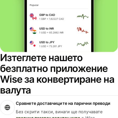
Изтеглете нашето
безплатно приложение
Wise за конвертиране на
валута
Сравнете доставчиците на парични преводи
Без скрити такси, винаги ще получавате
средния пазарен валутен курс
с Wise.