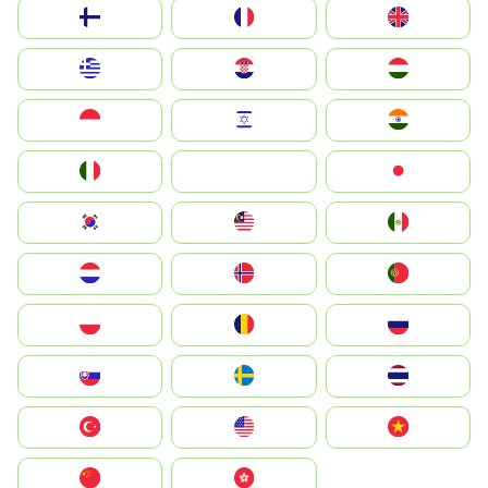
Suomi
France
United Kingdom
Greece
Hrvatska
Magyarország
Indonesia
Israel
India
Italia
JA
Japan
South Korea
Malay
Mexico
Nederland
Norge
Portugal
Polska
România
Россия
Slovensko
Ruoŧŧa
ไทย
Türkiye
United States
Vietnam
中国
中國香港特別行政區