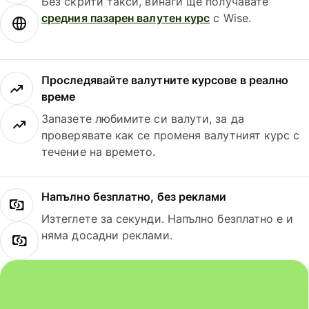
Без скрити такси, винаги ще получавате
средния пазарен валутен курс
с Wise.
Проследявайте валутните курсове в реално
време
Запазете любимите си валути, за да
проверявате как се променя валутният курс с
течение на времето.
Напълно безплатно, без реклами
Изтеглете за секунди. Напълно безплатно е и
няма досадни реклами.