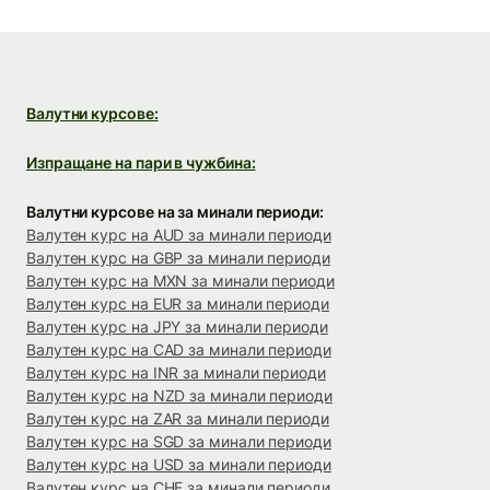
Валутни курсове:
Изпращане на пари в чужбина:
Валутни курсове на за минали периоди:
Валутен курс на AUD за минали периоди
Валутен курс на GBP за минали периоди
Валутен курс на MXN за минали периоди
Валутен курс на EUR за минали периоди
Валутен курс на JPY за минали периоди
Валутен курс на CAD за минали периоди
Валутен курс на INR за минали периоди
Валутен курс на NZD за минали периоди
Валутен курс на ZAR за минали периоди
Валутен курс на SGD за минали периоди
Валутен курс на USD за минали периоди
Валутен курс на CHF за минали периоди