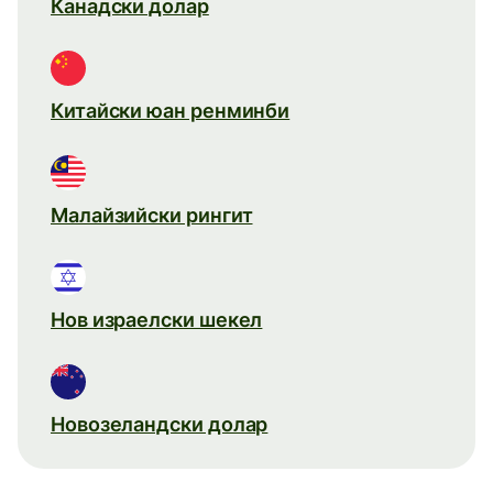
Канадски долар
Китайски юан ренминби
Малайзийски рингит
Нов израелски шекел
Новозеландски долар