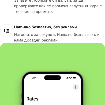
Запазете любимите си валути, за да
проверявате как се променя валутният курс с
течение на времето.
Напълно безплатно, без реклами
Изтеглете за секунди. Напълно безплатно е и
няма досадни реклами.