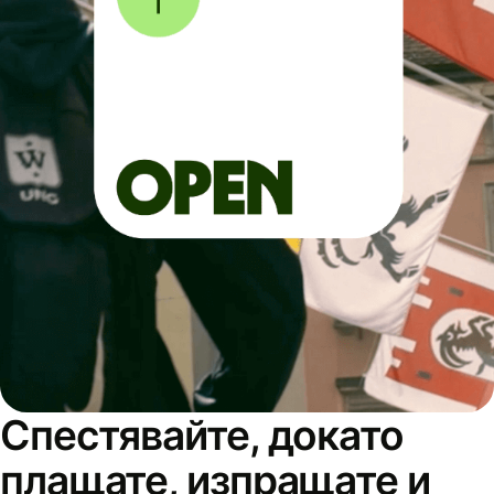
Спестявайте, докато
плащате, изпращате и