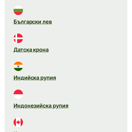
Български лев
Датска крона
Индийска рупия
Индонезийска рупия