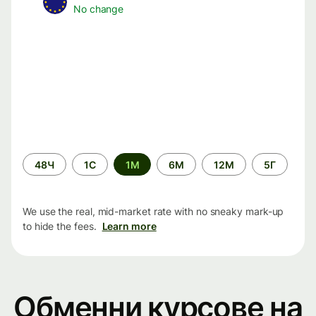
No change
Time
48Ч
1С
1М
6М
12М
5Г
period
We use the real, mid-market rate with no sneaky mark-up
to hide the fees.
Learn more
Обменни курсове на