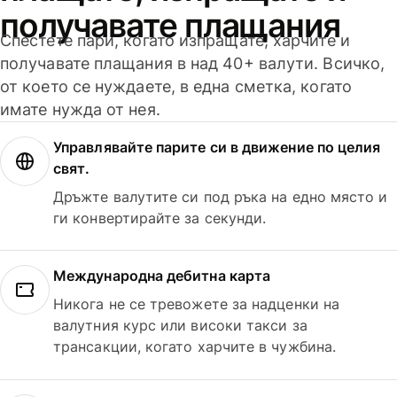
получавате плащания
Спестете пари, когато изпращате, харчите и
получавате плащания в над 40+ валути. Всичко,
от което се нуждаете, в една сметка, когато
имате нужда от нея.
Управлявайте парите си в движение по целия
свят.
Дръжте валутите си под ръка на едно място и
ги конвертирайте за секунди.
Международна дебитна карта
Никога не се тревожете за надценки на
валутния курс или високи такси за
трансакции, когато харчите в чужбина.