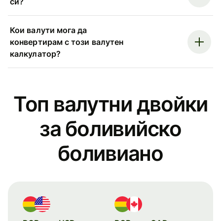
си?
Кои валути мога да
конвертирам с този валутен
калкулатор?
Топ валутни двойки
за боливийско
боливиано