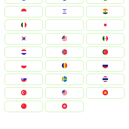
Indonesia
Israel
India
Italia
JA
Japan
South Korea
Malay
Mexico
Nederland
Norge
Portugal
Polska
România
Россия
Slovensko
Ruoŧŧa
ไทย
Türkiye
United States
Vietnam
中国
中國香港特別行政區