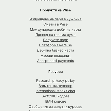
Продукти на Wise
Изпращане на пари в чужбина
Сметка в Wise
Международна дебитна карта
Превод на голяма сума
Получете пари
Платформа на Wise
Дебитна бизнес карта
Масови плащания
Accept card payments
Ресурси
Research privacy policy
Валутен калкулатор
International stock ticker
Swift/BIC кодове
IBAN кодове
Съобщения за валутни курсове