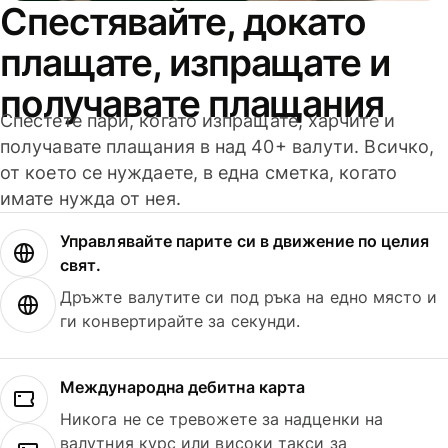
Спестявайте, докато
плащате, изпращате и
получавате плащания
Спестете пари, когато изпращате, харчите и
получавате плащания в над 40+ валути. Всичко,
от което се нуждаете, в една сметка, когато
имате нужда от нея.
Управлявайте парите си в движение по целия
свят.
Дръжте валутите си под ръка на едно място и
ги конвертирайте за секунди.
Международна дебитна карта
Никога не се тревожете за надценки на
валутния курс или високи такси за