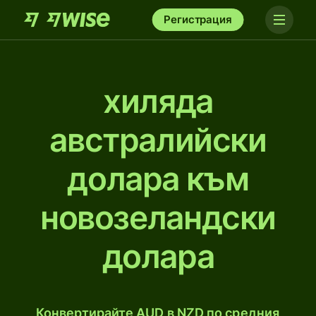
Регистрация
хиляда
австралийски
доларa към
новозеландски
долара
Конвертирайте AUD в NZD по средния