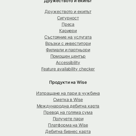
Дружеството и екипът
Дружеството и екипът
Сигурност
Преса
Кариери
Състояние на услугата
Връзки с инвеститори
Филиали и партньори
Помощен център
Accessibility
Feature availability checker
Продукти на Wise
Изпращане на пари в чужбина
Сметка в Wise
Международна дебитна карта
Превод на голяма сума
Получете пари
Платформа на Wise
Дебитна бизнес карта