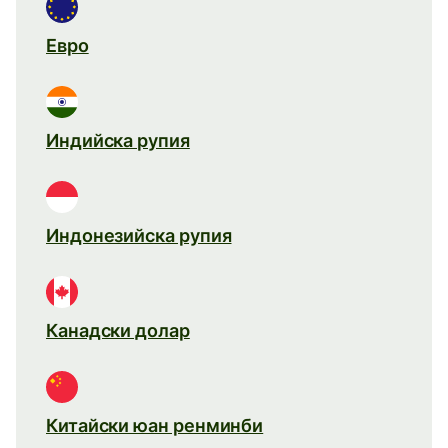
Евро
Индийска рупия
Индонезийска рупия
Канадски долар
Китайски юан ренминби