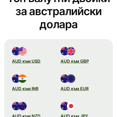
за австралийски
доларa
AUD към USD
AUD към GBP
AUD към INR
AUD към EUR
AUD към NZD
AUD към JPY