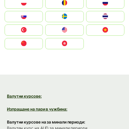
Polska
România
Россия
Slovensko
Ruoŧŧa
ไทย
Türkiye
United States
Vietnam
中国
中國香港特別行政區
Валутни курсове:
Изпращане на пари в чужбина:
Валутни курсове на за минали периоди:
Валутен курс на AUD за минали периоди