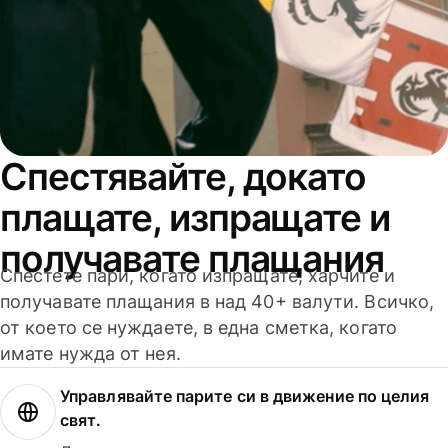
Спестявайте, докато
плащате, изпращате и
получавате плащания
Спестете пари, когато изпращате, харчите и
получавате плащания в над 40+ валути. Всичко,
от което се нуждаете, в една сметка, когато
имате нужда от нея.
Управлявайте парите си в движение по целия
свят.