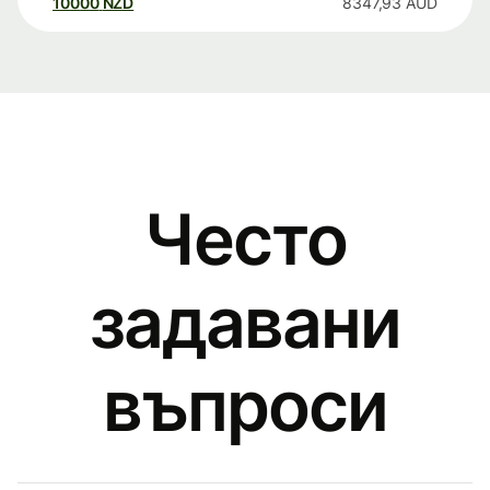
10000
NZD
8347,93
AUD
Често
задавани
въпроси