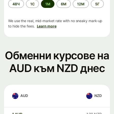
Time
48Ч
1С
1М
6М
12М
5Г
period
We use the real, mid-market rate with no sneaky mark-up
to hide the fees.
Learn more
Обменни курсове на
AUD към NZD днес
AUD
NZD