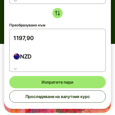
Преобразувано към
NZD
Изпратете пари
Проследяване на валутния курс