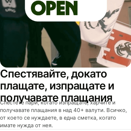
Спестявайте, докато
плащате, изпращате и
получавате плащания
Спестете пари, когато изпращате, харчите и
получавате плащания в над 40+ валути. Всичко,
от което се нуждаете, в една сметка, когато
имате нужда от нея.