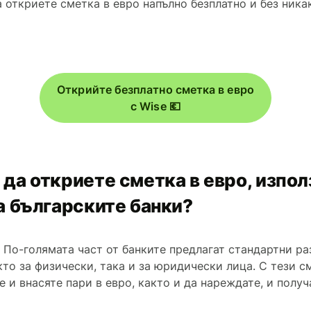
откриете сметка в евро напълно безплатно и без ника
Открийте безплатно сметка в евро
с Wise 💶
да откриете сметка в евро, изпо
а българските банки?
а. По-голямата част от банките предлагат стандартни р
кто за физически, така и за юридически лица. С тези 
е и внасяте пари в евро, както и да нареждате, и получ