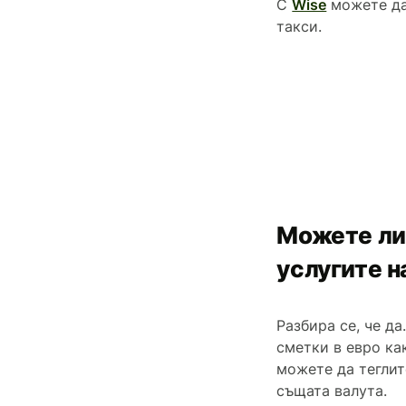
С
Wise
можете да 
такси.
Можете ли 
услугите н
Разбира се, че д
сметки в евро ка
можете да теглит
същата валута.