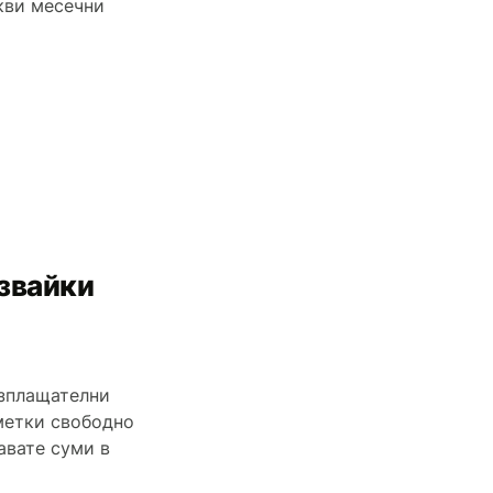
кви месечни
лзвайки
азплащателни
сметки свободно
авате суми в