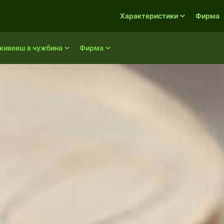
Характеристики
Фирма
живееш в чужбина
Фирма