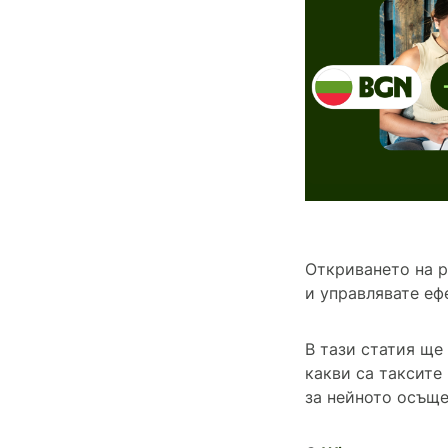
Откриването на р
и управлявате еф
В тази статия ще
какви са таксите
за нейното осъще