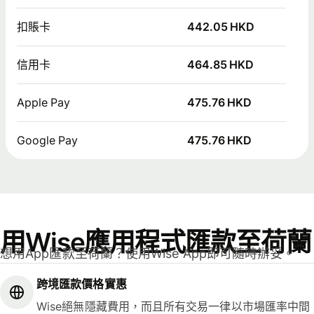
扣賬卡
442.05 HKD
信用卡
464.85 HKD
Apple Pay
475.76 HKD
Google Pay
475.76 HKD
用Wise應用程式匯款至荷蘭
想用App匯款至荷蘭？使用Wise App即可隨時辦妥。
跨境匯款價格實惠
Wise絕無隱藏費用，而且所有交易一律以市場匯率中間