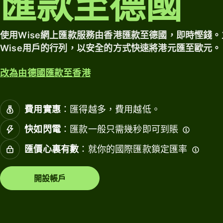
匯款至德國
幣
財
探索
定價
帳
務
戶
使用Wise網上匯款服務由香港匯款至德國，即時慳錢。立
連
Wise用戶的行列，以安全的方式快速將港元匯至歐元。
個人
接
行業
帳戶
會
改為由德國匯款至香港
定價
計
軟
銀行與
件
金融機
費用實惠
：匯得越多，費用越低。
構
快如閃電
：匯款一般只需幾秒即可到賬
資源
教育平
台
匯價心裏有數
：就你的國際匯款鎖定匯率
探索
市場
API整
開設帳戶
合功
消費管
能
理
探索
旅遊平