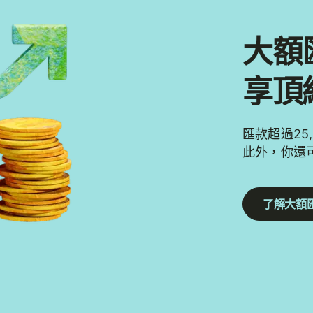
大額
享頂
匯款超過25
此外，你還可
了解大額