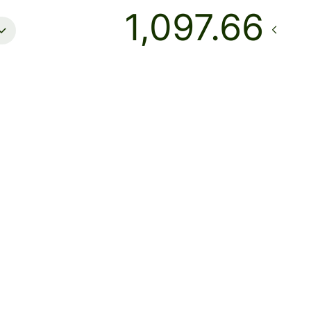
到達
今日 - 在數秒內
總費用
46.98 HKD
已包含在HKD金額中
o scheduled Hong Kong FPS maintenance, HKD and CNH
ers will be unavailable on 9 August 2026 (Sunday), from
m to 11:30am (HKT). Please arrange payments in advance if
d.
411.46 HKD