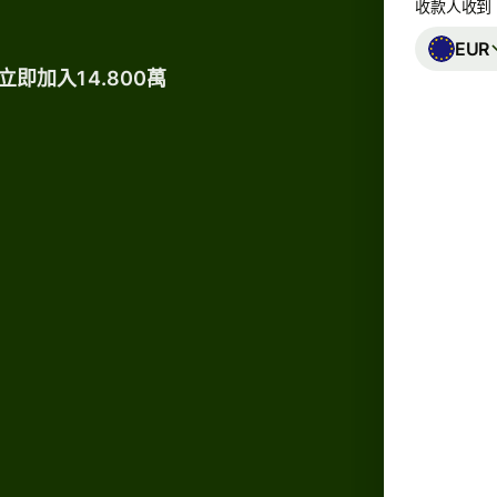
收款人收到
EUR
即加入14.800萬
Due t
transf
12:30a
neede
你可以節省多達