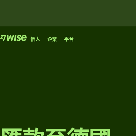
功能
功能
產品
個人
企業
平台
發
發
匯
Wise
Wise
Wise
送
送
款
匯
匯
個人
商業
平台
收
款
款
款
帳戶
帳戶
銀行、金
發
收
融機構和
發
送
款
跨境匯款
協助初創
企業均可
卡
大
的快捷、
或大型企
接入我們
管
實惠途
業在國際
的網絡。
額
綜
理
徑。
市場蓬勃
匯
探索
合
團
發展的不
款
探索
貨
二帳戶。
隊