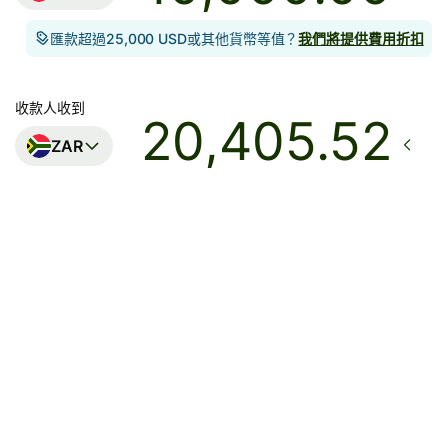
匯款超過25,000 USD或其他貨幣等值？
我們將提供費用折扣
收款人收到
ZAR
到達
在8月11日星期二或之前
總費用
81.94 HKD
已包含在HKD金額中
Due to scheduled Hong Kong FPS maintenance, HKD
and CNH transfers will be unavailable on 9 August 2026