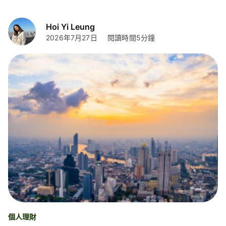
廣闊，是不少移居人士的開戶首選。本文將為你詳細講解
AIB線上開戶的要求、流程、所需文件及收費，助你移居前
Hoi Yi Leung
做好準備。
2026年7月27日
閱讀時間5分鐘
個人理財