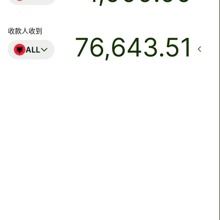
收款人收到
ALL
到账
8月14日星期五之前
总费用
48.97 USD
已包含在 USD 金额中
我们目前无法保证汇率。如果您希望收款人收到确切的金
额，请使用您的 Wise 账户支付。