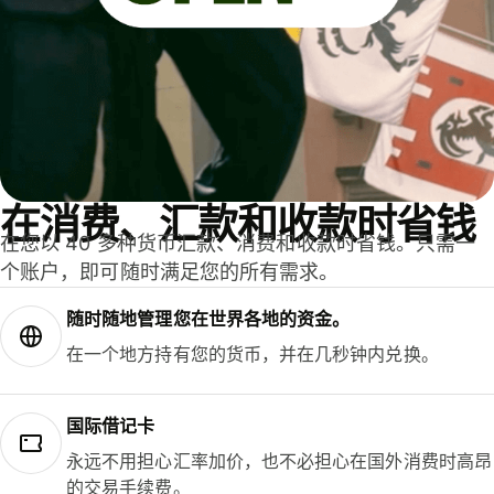
在消费、汇款和收款时省钱
在您以 40 多种货币汇款、消费和收款时省钱。只需一
个账户，即可随时满足您的所有需求。
随时随地管理您在世界各地的资金。
在一个地方持有您的货币，并在几秒钟内兑换。
国际借记卡
永远不用担心汇率加价，也不必担心在国外消费时高昂
的交易手续费。