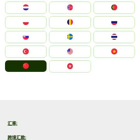
Nederland
Norge
Portugal
Polska
România
Россия
Slovensko
Ruoŧŧa
ไทย
Türkiye
United States
Vietnam
中国
中國香港特別行政區
汇率:
跨境汇款: