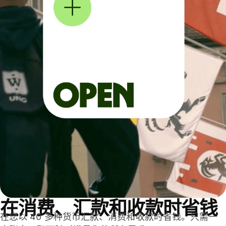
在消费、汇款和收款时省钱
在您以 40 多种货币汇款、消费和收款时省钱。只需一