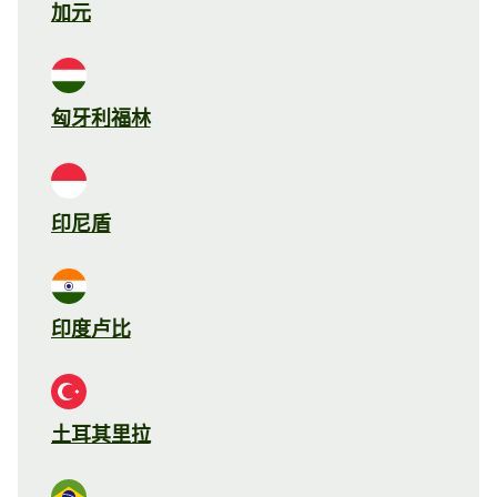
加元
匈牙利福林
印尼盾
印度卢比
土耳其里拉