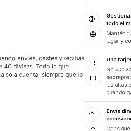
Gestiona 
todo el 
Mantén tu
lugar y c
uando envíes, gastes y recibas
Una tarje
 40 divisas. Todo lo que
No vuelva
na sola cuenta, siempre que lo
sobreprec
las altas
cuando ga
Envía din
comision
Consigue 