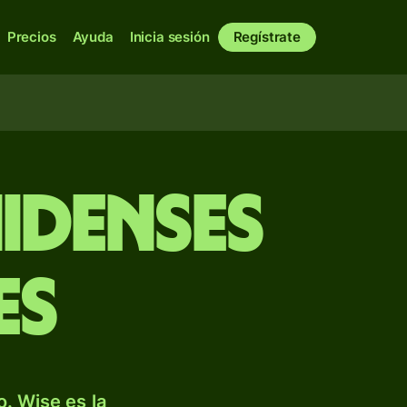
Precios
Ayuda
Inicia sesión
Regístrate
idenses
es
. Wise es la