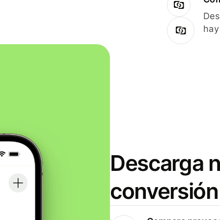
Des
hay
Descarga n
conversión