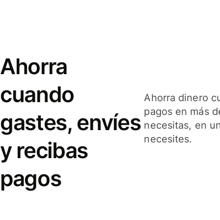
Ahorra
cuando
Ahorra dinero c
pagos en más de
gastes, envíes
necesitas, en u
necesites.
y recibas
pagos