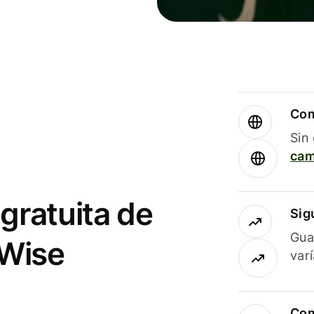
Com
Sin
cam
gratuita de
Sig
Gua
 Wise
var
Com