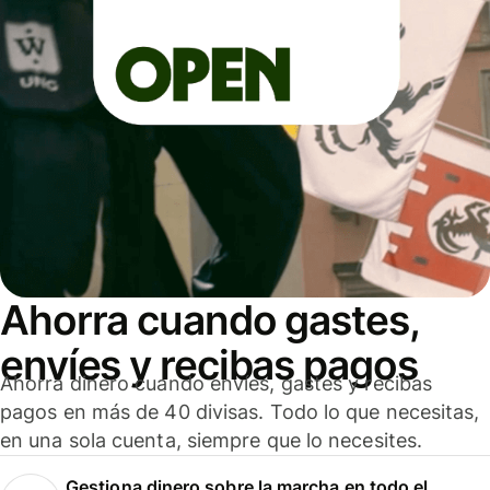
Ahorra cuando gastes,
envíes y recibas pagos
Ahorra dinero cuando envíes, gastes y recibas
pagos en más de 40 divisas. Todo lo que necesitas,
en una sola cuenta, siempre que lo necesites.
Gestiona dinero sobre la marcha en todo el