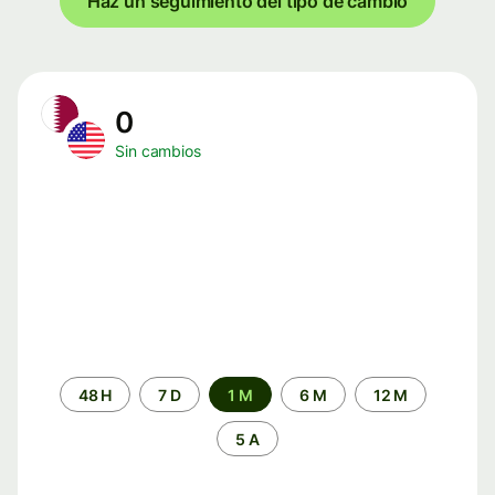
Haz un seguimiento del tipo de cambio
0
Sin cambios
Periodo
48 H
7 D
1 M
6 M
12 M
de
tiempo
5 A