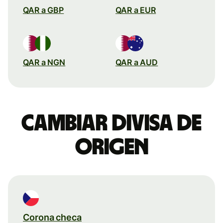
QAR a GBP
QAR a EUR
QAR a NGN
QAR a AUD
Cambiar divisa de
origen
Corona checa