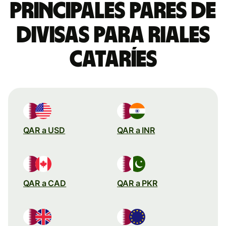
Principales pares de
divisas para riales
cataríes
QAR a USD
QAR a INR
QAR a CAD
QAR a PKR