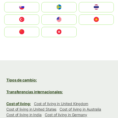
Slovensko
Ruoŧŧa
ไทย
Türkiye
United States
Vietnam
中国
中國香港特別行政區
Tipos de cambio:
Transferencias internacionales:
Cost of living:
Cost of living in United Kingdom
Cost of living in United States
Cost of living in Australia
Cost of living in India
Cost of living in Germany