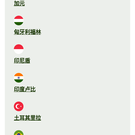
加元
匈牙利福林
印尼盾
印度卢比
土耳其里拉