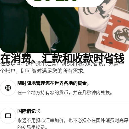
在消费、汇款和收款时省钱
在您以 40 多种货币汇款、消费和收款时省钱。只需一
个账户，即可随时满足您的所有需求。
随时随地管理您在世界各地的资金。
在一个地方持有您的货币，并在几秒钟内兑换。
国际借记卡
永远不用担心汇率加价，也不必担心在国外消费时高昂
的交易手续费。