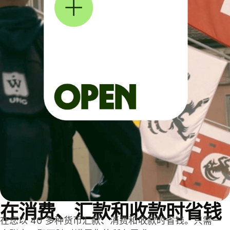
在消费、汇款和收款时省钱
在您以 40 多种货币汇款、消费和收款时省钱。只需一