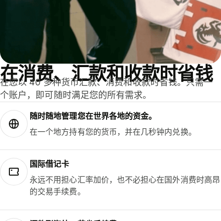
在消费、汇款和收款时省钱
在您以 40 多种货币汇款、消费和收款时省钱。只需一
个账户，即可随时满足您的所有需求。
随时随地管理您在世界各地的资金。
在一个地方持有您的货币，并在几秒钟内兑换。
国际借记卡
永远不用担心汇率加价，也不必担心在国外消费时高昂
的交易手续费。