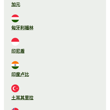
加元
匈牙利福林
印尼盾
印度卢比
土耳其里拉