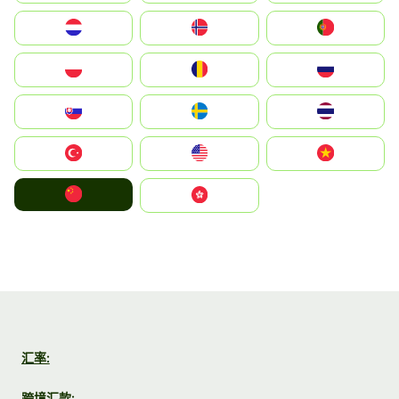
Nederland
Norge
Portugal
Polska
România
Россия
Slovensko
Ruoŧŧa
ไทย
Türkiye
United States
Vietnam
中国
中國香港特別行政區
汇率:
跨境汇款: