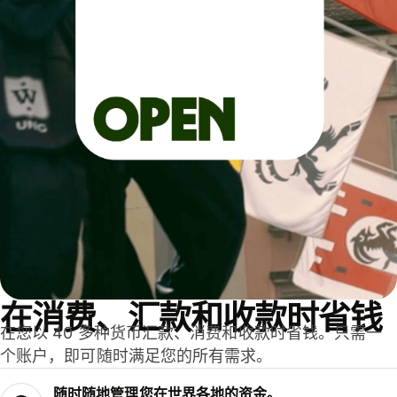
在消费、汇款和收款时省钱
在您以 40 多种货币汇款、消费和收款时省钱。只需一
个账户，即可随时满足您的所有需求。
随时随地管理您在世界各地的资金。