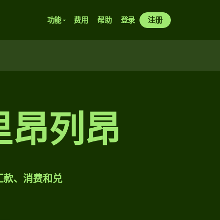
功能
费用
帮助
登录
注册
里昂列昂
样汇款、消费和兑