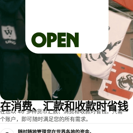
在消费、汇款和收款时省钱
在您以 40 多种货币汇款、消费和收款时省钱。只需一
个账户，即可随时满足您的所有需求。
随时随地管理您在世界各地的资金。