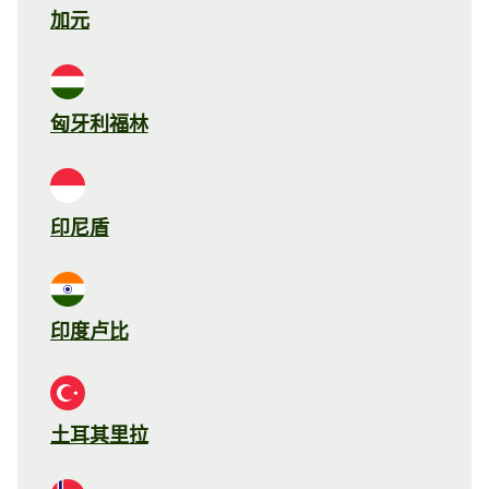
加元
匈牙利福林
印尼盾
印度卢比
土耳其里拉