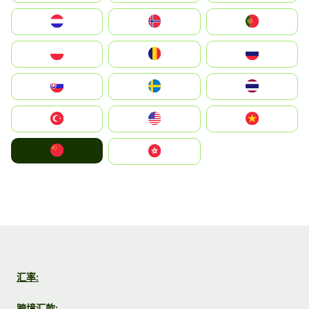
Nederland
Norge
Portugal
Polska
România
Россия
Slovensko
Ruoŧŧa
ไทย
Türkiye
United States
Vietnam
中国
中國香港特別行政區
汇率:
跨境汇款: