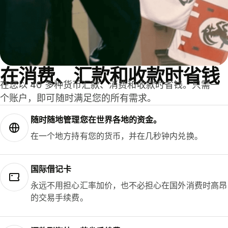
在消费、汇款和收款时省钱
在您以 40 多种货币汇款、消费和收款时省钱。只需一
个账户，即可随时满足您的所有需求。
随时随地管理您在世界各地的资金。
在一个地方持有您的货币，并在几秒钟内兑换。
国际借记卡
永远不用担心汇率加价，也不必担心在国外消费时高昂
的交易手续费。