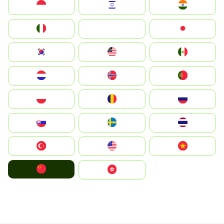
Indonesia
Israel
India
Italia
JA
Japan
South Korea
Malay
Mexico
Nederland
Norge
Portugal
Polska
România
Россия
Slovensko
Ruoŧŧa
ไทย
Türkiye
United States
Vietnam
中国
中國香港特別行政區