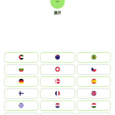
展开
الإمارات العربية المتحدة
Australia
Brazil
България
Switzerland
Czechia
Deutschland
Denmark
España
Suomi
France
United Kingdom
Greece
Hrvatska
Magyarország