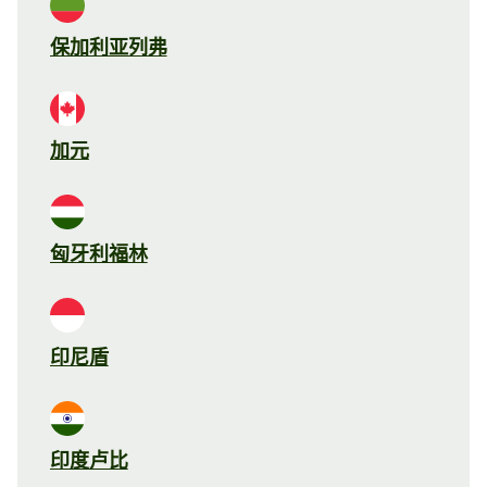
保加利亚列弗
加元
匈牙利福林
印尼盾
印度卢比