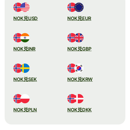
NOK兑USD
NOK兑EUR
NOK兑INR
NOK兑GBP
NOK兑SEK
NOK兑KRW
NOK兑PLN
NOK兑DKK