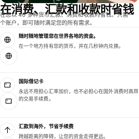
在消费、汇款和收款时省钱
在您以 40 多种货币汇款、消费和收款时省钱。只需一
个账户，即可随时满足您的所有需求。
随时随地管理您在世界各地的资金。
在一个地方持有您的货币，并在几秒钟内兑换。
国际借记卡
永远不用担心汇率加价，也不必担心在国外消费时高昂
的交易手续费。
汇款到海外，节省手续费
跨越距离的障碍，让您的资金走得更远。