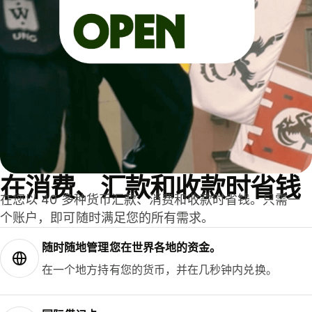
在消费、汇款和收款时省钱
在您以 40 多种货币汇款、消费和收款时省钱。只需一
个账户，即可随时满足您的所有需求。
随时随地管理您在世界各地的资金。
在一个地方持有您的货币，并在几秒钟内兑换。