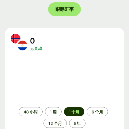
跟踪汇率
0
无变动
时
48 小时
1 周
1 个月
6 个月
间
段
12 个月
5年