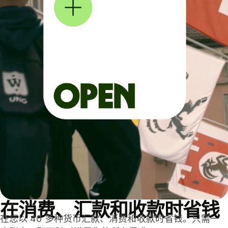
在消费、汇款和收款时省钱
在您以 40 多种货币汇款、消费和收款时省钱。只需一