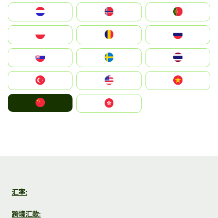
Nederland
Norge
Portugal
Polska
România
Россия
Slovensko
Ruoŧŧa
ไทย
Türkiye
United States
Vietnam
中国
中國香港特別行政區
汇率:
跨境汇款: