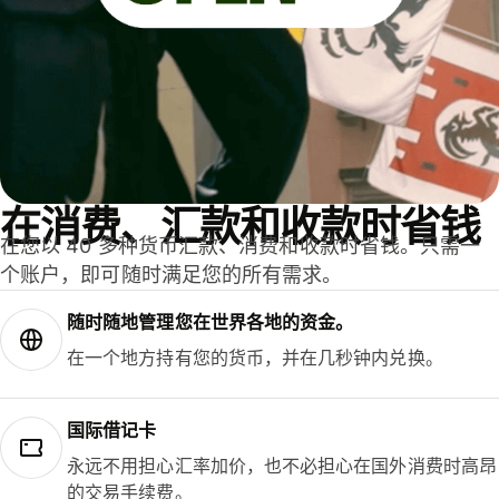
在消费、汇款和收款时省钱
在您以 40 多种货币汇款、消费和收款时省钱。只需一
个账户，即可随时满足您的所有需求。
随时随地管理您在世界各地的资金。
在一个地方持有您的货币，并在几秒钟内兑换。
国际借记卡
永远不用担心汇率加价，也不必担心在国外消费时高昂
的交易手续费。