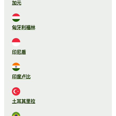
加元
匈牙利福林
印尼盾
印度卢比
土耳其里拉