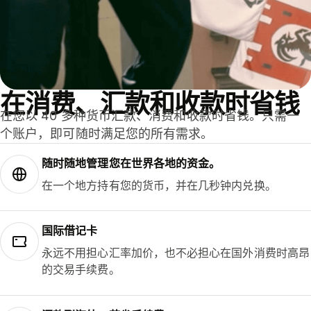
在消费、汇款和收款时省钱
在您以 40 多种货币汇款、消费和收款时省钱。只需一
个账户，即可随时满足您的所有需求。
随时随地管理您在世界各地的资金。
在一个地方持有您的货币，并在几秒钟内兑换。
国际借记卡
永远不用担心汇率加价，也不必担心在国外消费时高昂
的交易手续费。