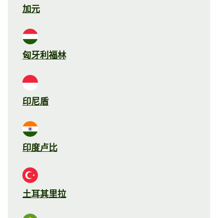
加元
匈牙利福林
印尼盾
印度卢比
土耳其里拉