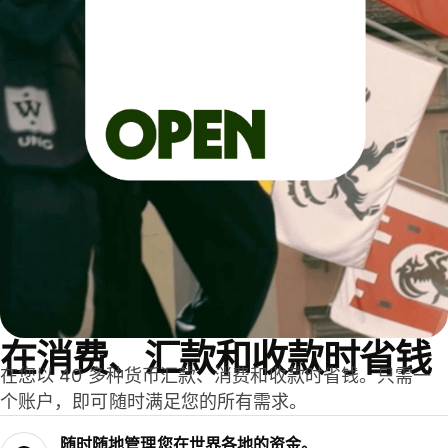
在消费、汇款和收款时省钱
在您以 40 多种货币汇款、消费和收款时省钱。只需一
个账户，即可随时满足您的所有需求。
随时随地管理您在世界各地的资金。