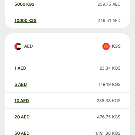
5000
KGS
209.75
AED
10000
KGS
419.51
AED
AED
KGS
1
AED
23.84
KGS
5
AED
119.19
KGS
10
AED
238.38
KGS
20
AED
476.75
KGS
50
AED
1,191.88
KGS