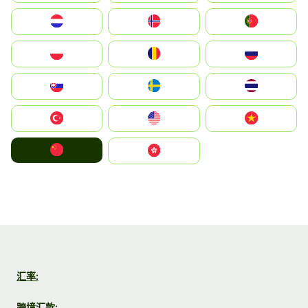
Nederland
Norge
Portugal
Polska
România
Россия
Slovensko
Ruoŧŧa
ไทย
Türkiye
United States
Vietnam
中国
中國香港特別行政區
汇率:
跨境汇款: