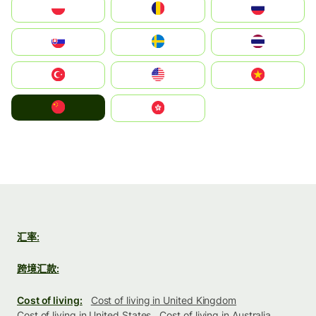
Polska
România
Россия
Slovensko
Ruoŧŧa
ไทย
Türkiye
United States
Vietnam
中国
中國香港特別行政區
汇率:
跨境汇款:
Cost of living:
Cost of living in United Kingdom
Cost of living in United States
Cost of living in Australia