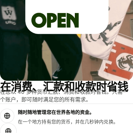
在消费、汇款和收款时省钱
在您以 40 多种货币汇款、消费和收款时省钱。只需一
个账户，即可随时满足您的所有需求。
随时随地管理您在世界各地的资金。
在一个地方持有您的货币，并在几秒钟内兑换。