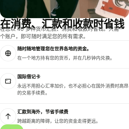
在消费、汇款和收款时省钱
在您以 40 多种货币汇款、消费和收款时省钱。只需一
个账户，即可随时满足您的所有需求。
随时随地管理您在世界各地的资金。
在一个地方持有您的货币，并在几秒钟内兑换。
国际借记卡
永远不用担心汇率加价，也不必担心在国外消费时高昂
的交易手续费。
汇款到海外，节省手续费
跨越距离的障碍，让您的资金走得更远。