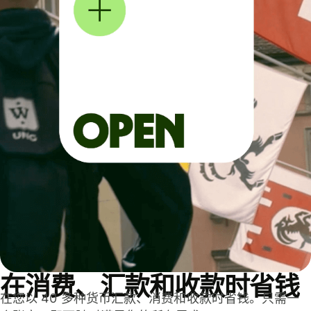
在消费、汇款和收款时省钱
在您以 40 多种货币汇款、消费和收款时省钱。只需一