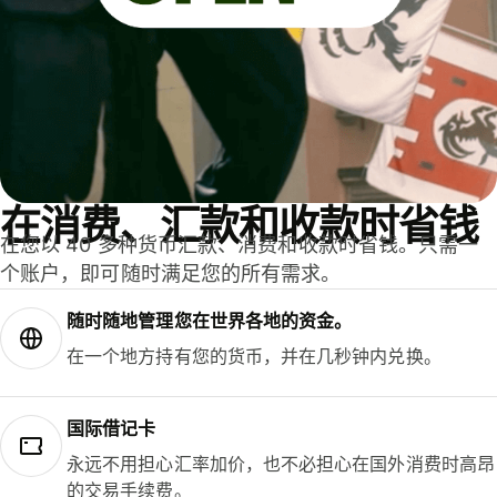
在消费、汇款和收款时省钱
在您以 40 多种货币汇款、消费和收款时省钱。只需一
个账户，即可随时满足您的所有需求。
随时随地管理您在世界各地的资金。
在一个地方持有您的货币，并在几秒钟内兑换。
国际借记卡
永远不用担心汇率加价，也不必担心在国外消费时高昂
的交易手续费。