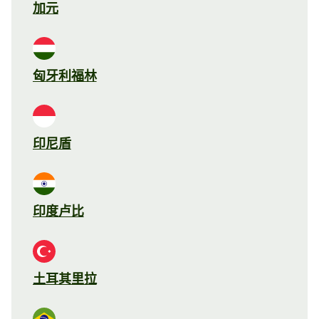
加元
匈牙利福林
印尼盾
印度卢比
土耳其里拉