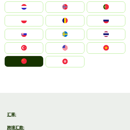
Nederland
Norge
Portugal
Polska
România
Россия
Slovensko
Ruoŧŧa
ไทย
Türkiye
United States
Vietnam
中国
中國香港特別行政區
汇率:
跨境汇款: