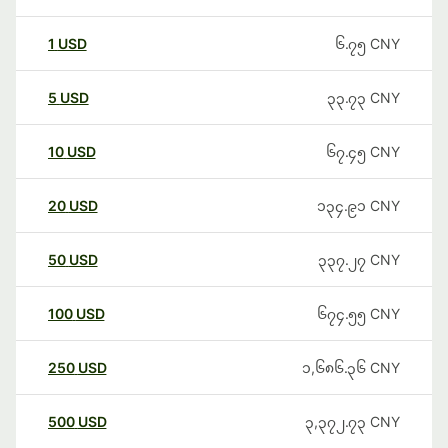
1
USD
၆.၇၅
CNY
5
USD
၃၃.၇၃
CNY
10
USD
၆၇.၄၅
CNY
20
USD
၁၃၄.၉၁
CNY
50
USD
၃၃၇.၂၇
CNY
100
USD
၆၇၄.၅၅
CNY
250
USD
၁,၆၈၆.၃၆
CNY
500
USD
၃,၃၇၂.၇၃
CNY