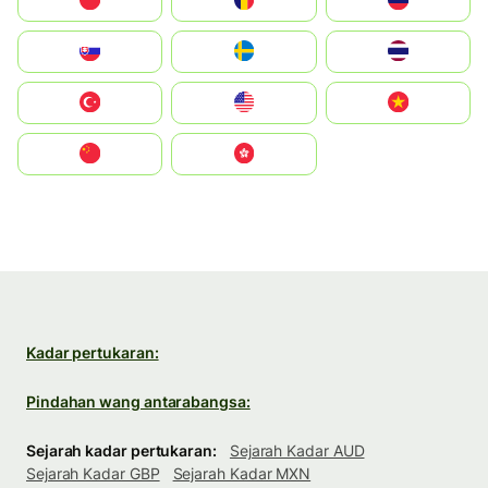
Polska
România
Россия
Slovensko
Ruoŧŧa
ไทย
Türkiye
United States
Vietnam
中国
中國香港特別行政區
Kadar pertukaran:
Pindahan wang antarabangsa:
Sejarah kadar pertukaran:
Sejarah Kadar AUD
Sejarah Kadar GBP
Sejarah Kadar MXN